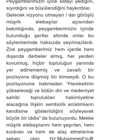
Peygamberimizin iyice kafayı yediğini,
sıyırdığını ve büyülendiğini haykırdılar.
Gelecek vizyonu olmayan / dar görüşlü
müşrik elebaşılar açısından
bakıldığında, peygamberimizin içinde
bulunduğu şartlar altında onlar bu
söylemlerinde haksızda sayılmazlardı.
Zira peygamberimiz hem içerde hem
dışarıda darbeler almış, her yerden
kovulmuş, hiçbir topluluğun yanında
yer edinememiş ve zavallı bir
pozisyona düşmüş bir kimseydi. O bu
pozisyonuna bakmadan “Hareketinin
yükseleceği ve bütün din ve medeniyet
sahibi toplulukları hakimiyetine
alacağına ilişkin sembolik anlatımların
kendisine gösterildiğini söyleyerek
büyük bir iddia” da bulunuyordu. Mekke
müşrik elebaşılarını hem şaşırtan, hem
kızdıran ve hem de alay etmelerine
sebep olan Hz.Muhammed’in@