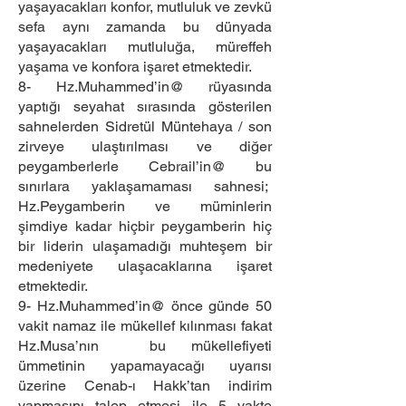
yaşayacakları konfor, mutluluk ve zevkü
sefa aynı zamanda bu dünyada
yaşayacakları mutluluğa, müreffeh
yaşama ve konfora işaret etmektedir.
8- Hz.Muhammed’in@ rüyasında
yaptığı seyahat sırasında gösterilen
sahnelerden Sidretül Müntehaya / son
zirveye ulaştırılması ve diğer
peygamberlerle Cebrail’in@ bu
sınırlara yaklaşamaması sahnesi;
Hz.Peygamberin ve müminlerin
şimdiye kadar hiçbir peygamberin hiç
bir liderin ulaşamadığı muhteşem bir
medeniyete ulaşacaklarına işaret
etmektedir.
9- Hz.Muhammed’in@ önce günde 50
vakit namaz ile mükellef kılınması fakat
Hz.Musa’nın bu mükellefiyeti
ümmetinin yapamayacağı uyarısı
üzerine Cenab-ı Hakk’tan indirim
yapmasını talep etmesi ile 5 vakte