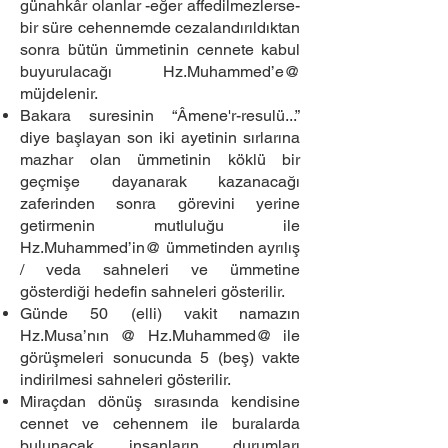
günahkâr olanlar -eğer affedilmezlerse-
bir süre cehennemde cezalandırıldıktan
sonra bütün ümmetinin cennete kabul
buyurulacağı Hz.Muhammed’e@
müjdelenir.
Bakara suresinin “Âmene'r-resulü...”
diye başlayan son iki ayetinin sırlarına
mazhar olan ümmetinin köklü bir
geçmişe dayanarak kazanacağı
zaferinden sonra görevini yerine
getirmenin mutluluğu ile
Hz.Muhammed’in@ ümmetinden ayrılış
/ veda sahneleri ve ümmetine
gösterdiği hedefin sahneleri gösterilir.
Günde 50 (elli) vakit namazın
Hz.Musa’nın @ Hz.Muhammed@ ile
görüşmeleri sonucunda 5 (beş) vakte
indirilmesi sahneleri gösterilir.
Miraçdan dönüş sırasında kendisine
cennet ve cehennem ile buralarda
bulunacak insanların durumları