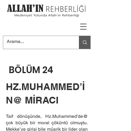
BÖLÜM 24
HZ.MUHAMMED’İ
N@ MİRACI
Taif dönüşünde, Hz.Muhammed’de@
çok büyük bir moral çöküntü olmuştu.
Mekke’ye girişi bile müşrik bir lider olan