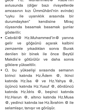
avlusunda (diğer bazı rivayetlerde
amcasının kızı Ümmühânî'nin evinde)
“uyku ile uyanıklık arasında bir
durumdayken” kendisine Miraç
rüyasında basamak basamak şunlar
gösterilir;
Cebrâil@ Hz.Muhammed’in@ yanına
gelir ve göğsünü açarak kalbini
zemzemle yıkadıktan sonra Burak
denilen bir binek ile önce Beytül
Makdis’e götürülür ve daha sonra
göklere yükseltilir.
O, bu yükselişi sırasında semanın
birinci katında Hz.Âdem @, ikinci
katında Hz.İsa @ ve Hz.Yahya @,
üçüncü katında Hz.Yusuf @, dördüncü
katında Hz.İdris @, beşinci katında
Hz.Harun @, altıncı katında Hz.Musa
@, yedinci katında ise Hz.İbrahim @ ile
selamlaşır, tanışır ve görüşür.