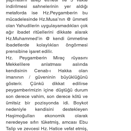
indirilmesi sahnelerinin yer aldığı
metaforda ise Hz.Peygamberin bu
mücadelesinde Hz.Musa’nın @ ümmeti
olan Yahudilerin uygulayamadıkları çok
ağır ibadet ritüellerini dikkate alarak
Hz.Muhammed’in @ kendi ümmetine
ibadetlerde kolaylıkları öngörmesi
prensibine işaret edilir.
Hz. Peygamberin Miraç rüyasını
Mekkelilere anlatması aslında
kendisinin Cenab-ı Hakka olan
imanının / güveninin büyüklüğünü
gösterir. Çünkü dikkat edilirse
peygamberimizin içine düştüğü durum
son derece vahim, son derece kötü ve
ümitsiz bir pozisyonda idi. Boykot
nedeniyle kendisini destekleyen
Haşimoğulları ekonomik olarak
neredeyse sıfırı tüketmiş, amcası Ebu
Talip ve zevcesi Hz. Hatice vefat etmiş,