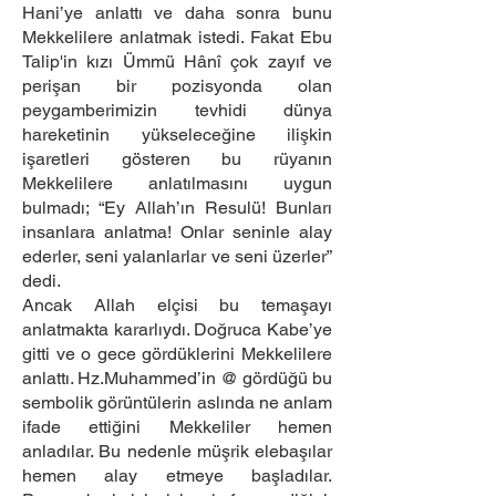
Hani’ye anlattı ve daha sonra bunu
Mekkelilere anlatmak istedi. Fakat Ebu
Talip'in kızı Ümmü Hânî çok zayıf ve
perişan bir pozisyonda olan
peygamberimizin tevhidi dünya
hareketinin yükseleceğine ilişkin
işaretleri gösteren bu rüyanın
Mekkelilere anlatılmasını uygun
bulmadı; “Ey Allah’ın Resulü! Bunları
insanlara anlatma! Onlar seninle alay
ederler, seni yalanlarlar ve seni üzerler”
dedi.
Ancak Allah elçisi bu temaşayı
anlatmakta kararlıydı. Doğruca Kabe’ye
gitti ve o gece gördüklerini Mekkelilere
anlattı. Hz.Muhammed’in @ gördüğü bu
sembolik görüntülerin aslında ne anlam
ifade ettiğini Mekkeliler hemen
anladılar. Bu nedenle müşrik elebaşılar
hemen alay etmeye başladılar.