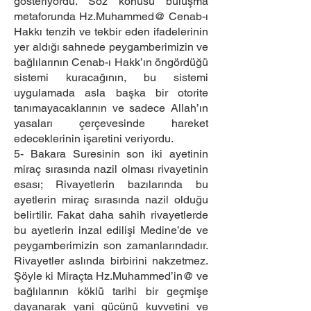
gösteriyordu. Söz konusu buluşma
metaforunda Hz.Muhammed@ Cenab-ı
Hakkı tenzih ve tekbir eden ifadelerinin
yer aldığı sahnede peygamberimizin ve
bağlılarının Cenab-ı Hakk’ın öngördüğü
sistemi kuracağının, bu sistemi
uygulamada asla başka bir otorite
tanımayacaklarının ve sadece Allah’ın
yasaları çerçevesinde hareket
edeceklerinin işaretini veriyordu.
5- Bakara Suresinin son iki ayetinin
miraç sırasında nazil olması rivayetinin
esası; Rivayetlerin bazılarında bu
ayetlerin miraç sırasında nazil olduğu
belirtilir. Fakat daha sahih rivayetlerde
bu ayetlerin inzal edilişi Medine’de ve
peygamberimizin son zamanlarındadır.
Rivayetler aslında birbirini nakzetmez.
Şöyle ki Miraçta Hz.Muhammed’in@ ve
bağlılarının köklü tarihi bir geçmişe
dayanarak yani gücünü kuvvetini ve