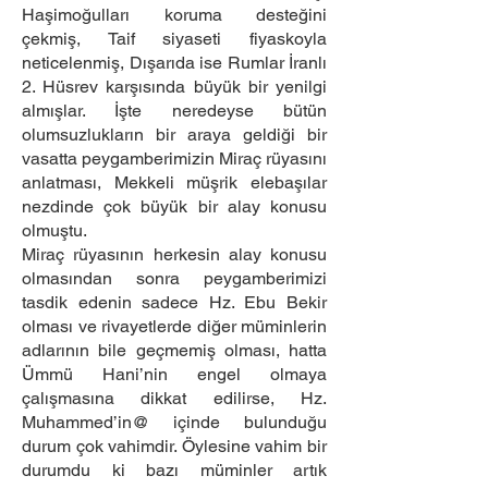
Haşimoğulları koruma desteğini
çekmiş, Taif siyaseti fiyaskoyla
neticelenmiş, Dışarıda ise Rumlar İranlı
2. Hüsrev karşısında büyük bir yenilgi
almışlar. İşte neredeyse bütün
olumsuzlukların bir araya geldiği bir
vasatta peygamberimizin Miraç rüyasını
anlatması, Mekkeli müşrik elebaşılar
nezdinde çok büyük bir alay konusu
olmuştu.
Miraç rüyasının herkesin alay konusu
olmasından sonra peygamberimizi
tasdik edenin sadece Hz. Ebu Bekir
olması ve rivayetlerde diğer müminlerin
adlarının bile geçmemiş olması, hatta
Ümmü Hani’nin engel olmaya
çalışmasına dikkat edilirse, Hz.
Muhammed’in@ içinde bulunduğu
durum çok vahimdir. Öylesine vahim bir
durumdu ki bazı müminler artık