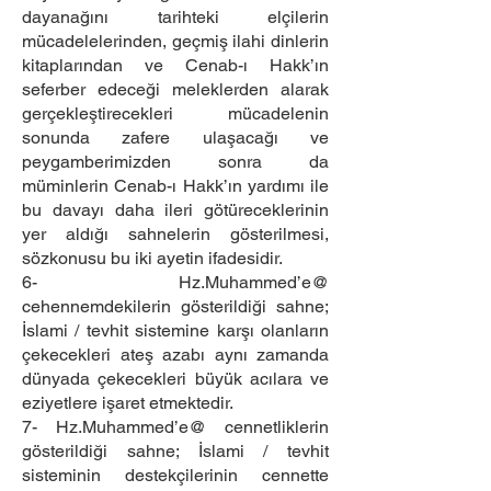
dayanağını tarihteki elçilerin
mücadelelerinden, geçmiş ilahi dinlerin
kitaplarından ve Cenab-ı Hakk’ın
seferber edeceği meleklerden alarak
gerçekleştirecekleri mücadelenin
sonunda zafere ulaşacağı ve
peygamberimizden sonra da
müminlerin Cenab-ı Hakk’ın yardımı ile
bu davayı daha ileri götüreceklerinin
yer aldığı sahnelerin gösterilmesi,
sözkonusu bu iki ayetin ifadesidir.
6- Hz.Muhammed’e@
cehennemdekilerin gösterildiği sahne;
İslami / tevhit sistemine karşı olanların
çekecekleri ateş azabı aynı zamanda
dünyada çekecekleri büyük acılara ve
eziyetlere işaret etmektedir.
7- Hz.Muhammed’e@ cennetliklerin
gösterildiği sahne; İslami / tevhit
sisteminin destekçilerinin cennette