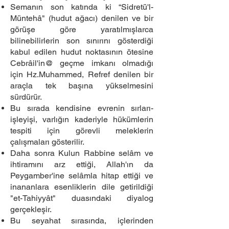
Semanın son katında ki “Sidretü'l-
Müntehâ" (hudut ağacı) denilen ve bir
görüşe göre yaratılmışlarca
bilinebilirlerin son sınırını gösterdiği
kabul edilen hudut noktasının ötesine
Cebrâil'in@ geçme imkanı olmadığı
için Hz.Muhammed, Refref denilen bir
araçla tek başına yükselmesini
sürdürür.
Bu sırada kendisine evrenin sırları-
işleyişi, varlığın kaderiyle hükümlerin
tespiti için görevli meleklerin
çalışmaları gösterilir.
Daha sonra Kulun Rabbine selâm ve
ihtiramını arz ettiği, Allah'ın da
Peygamber'ine selâmla hitap ettiği ve
inananlara esenliklerin dile getirildiği
"et-Tahiyyât" duasındaki diyalog
gerçekleşir.
Bu seyahat sırasında, içlerinden