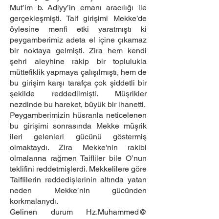
Mut’im b. Adiyy’in emanı aracılığı ile
gerçekleşmişti. Taif girişimi Mekke’de
öylesine menfi etki yaratmıştı ki
peygamberimiz adeta el içine çıkamaz
bir noktaya gelmişti. Zira hem kendi
şehri aleyhine rakip bir toplulukla
müttefiklik yapmaya çalışılmıştı, hem de
bu girişim karşı tarafça çok şiddetli bir
şekilde reddedilmişti. Müşrikler
nezdinde bu hareket, büyük bir ihanetti.
Peygamberimizin hüsranla neticelenen
bu girişimi sonrasında Mekke müşrik
ileri gelenleri gücünü göstermiş
olmaktaydı. Zira Mekke'nin rakibi
olmalarına rağmen Taifliler bile O’nun
teklifini reddetmişlerdi. Mekkelilere göre
Taiflilerin reddedişlerinin altında yatan
neden Mekke’nin gücünden
korkmalarıydı.
Gelinen durum Hz.Muhammed@