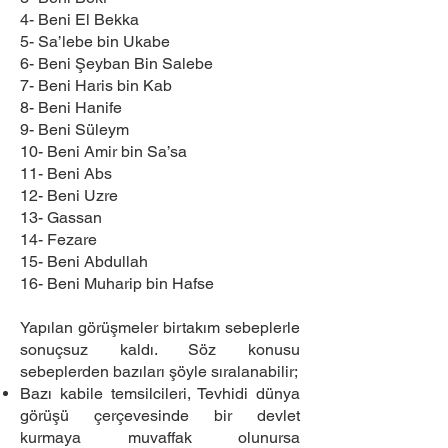
4- Beni El Bekka
5- Sa’lebe bin Ukabe
6- Beni Şeyban Bin Salebe
7- Beni Haris bin Kab
8- Beni Hanife
9- Beni Süleym
10- Beni Amir bin Sa’sa
11- Beni Abs
12- Beni Uzre
13- Gassan
14- Fezare
15- Beni Abdullah
16- Beni Muharip bin Hafse
Yapılan görüşmeler birtakım sebeplerle
sonuçsuz kaldı. Söz konusu
sebeplerden bazıları şöyle sıralanabilir;
Bazı kabile temsilcileri, Tevhidi dünya
görüşü çerçevesinde bir devlet
kurmaya muvaffak olunursa