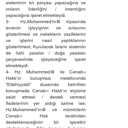
sisteminin bir parçası yapacağına ve
onların liderliğini / imamlığını
yapacağına işaret etmekteydi.
3- Hz.Muhammed’in@ rüyasında
evrenin işleyişinin ve sırlarının
gösterilmesi ve meleklerin vazifelerini
ve işlerini nasıl yaptıklarının
gösterilmesi; Kurulacak İslami sistemin
de ilahi yasalar / doğa yasaları
çerçevesinde işleyeceğine işaret
etmekteydi.
4- Hz. Muhammed@ ile Cenab-ı
Hakk’ın buluşması metaforunda
“Ettahiyyatü” duasında belirtilen
konuşmada Cenab-ı Hakk’ın elçisine
salat etmesi / destek vermesi
ifadelerinin yer aldığı sahne ise;
Hz.Muhammed’in@ ve müminlerin
Cenab-ı Hak tarafından
destekleneceğinin bir işaretini