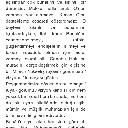
açısından çok bunalımlı ve sıkıntılı bir
durumdu. Mekke halkı artık O’nun
yanında yer alamazdı. Kimse O’nu
destekleme cesareti gösteremezdi. O
böylesi sıkıntı ve bunalımlar
içerisindeyken, ilâhi irade Resulünü
cesaretlendirmeyi, kalbini
güçlendirmeyi, endişelerini silmeyi ve
tekrar mücadele etmesi için moral
vermeyi murat etti. Cenab-ı Hak bu
muradını gerçekleştirmek için elçisine
bir Miraç / Yükseliş rüyası / görüntüsü /
vizyonu / temaşası gösterdi.
Peygamberimize gösterilen bu temaşa /
rüya / görüntü / vizyon kendisi için hem
yüksek bir moral hem bir strateji ve hem
de bir uyarı niteliğinde olduğu gibi
mümin ve müşrik muhatapları için de
bir sınav niteliği arz ediyordu.
Buhârî'de yer alan hadislere göre bir
gece Hz. Muhammed@ Kabe’nin