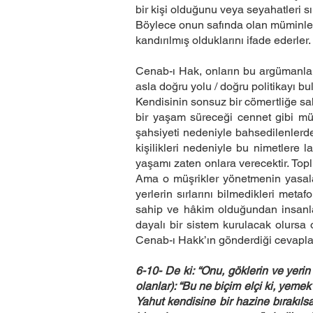
bir kişi olduğunu veya seyahatleri sı
Böylece onun safında olan müminle
kandırılmış olduklarını ifade ederler.
Cenab-ı Hak, onların bu argümanlar
asla doğru yolu / doğru politikayı b
Kendisinin sonsuz bir cömertliğe sa
bir yaşam süreceği cennet gibi mülk
şahsiyeti nedeniyle bahsedilenlerde
kişilikleri nedeniyle bu nimetlere l
yaşamı zaten onlara verecektir. Top
Ama o müşrikler yönetmenin yasaların
yerlerin sırlarını bilmedikleri metaf
sahip ve hâkim olduğundan insanlar
dayalı bir sistem kurulacak olursa 
Cenab-ı Hakk’ın gönderdiği cevaplar
6-10- De ki: “Onu, göklerin ve yerin
olanlar): “Bu ne biçim elçi ki, yemek
Yahut kendisine bir hazine bırakıls