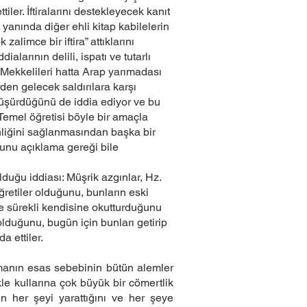
ler. İftiralarını destekleyecek kanıt
anında diğer ehli kitap kabilelerin
limce bir iftira” attıklarını
alarının delili, ispatı ve tutarlı
Mekkelileri hatta Arap yarımadası
den gelecek saldırılara karşı
üşürdüğünü de iddia ediyor ve bu
 Temel öğretisi böyle bir amaçla
enliğini sağlanmasından başka bir
ğunu açıklama gereği bile
olduğu iddiası: Müşrik azgınlar, Hz.
retiler olduğunu, bunların eski
e sürekli kendisine okutturduğunu
 olduğunu, bugün için bunları getirip
 ettiler.
manın esas sebebinin bütün alemler
kle kullarına çok büyük bir cömertlik
nin her şeyi yarattığını ve her şeye