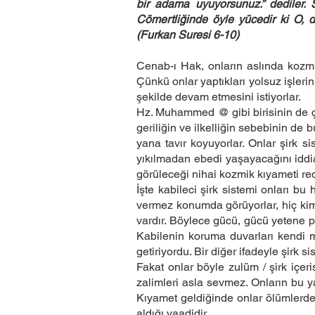
bir adama uyuyorsunuz.” dediler. S
Cömertliğinde öyle yücedir ki O, d
(Furkan Suresi 6-10)
Cenab-ı Hak, onların aslında kozmik
Çünkü onlar yaptıkları yolsuz işleri
şekilde devam etmesini istiyorlar.
Hz. Muhammed @ gibi birisinin de çı
geriliğin ve ilkelliğin sebebinin de
yana tavır koyuyorlar. Onlar şirk s
yıkılmadan ebedi yaşayacağını iddia 
görüleceği nihai kozmik kıyameti re
İşte kabileci şirk sistemi onları bu
vermez konumda görüyorlar, hiç ki
vardır. Böylece gücü, gücü yetene 
Kabilenin koruma duvarları kend
getiriyordu. Bir diğer ifadeyle şirk s
Fakat onlar böyle zulüm / şirk içer
zalimleri asla sevmez. Onların bu y
Kıyamet geldiğinde onlar ölümlerde
aldığı vaadidir.