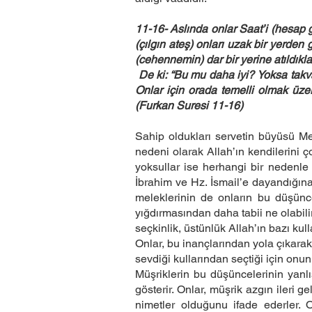
11-16- Aslında onlar Saat’i (hesap g
(çılgın ateş) onları uzak bir yerde
(cehennemin) dar bir yerine atıldıkla
De ki: “Bu mu daha iyi? Yoksa takva 
Onlar için orada temelli olmak üzere
(Furkan Suresi 11-16)
Sahip oldukları servetin büyüsü Mek
nedeni olarak Allah’ın kendilerini ç
yoksullar ise herhangi bir nedenle A
İbrahim ve Hz. İsmail’e dayandığına 
meleklerinin de onların bu düşüncel
yığdırmasından daha tabii ne olabili
seçkinlik, üstünlük Allah’ın bazı ku
Onlar, bu inançlarından yola çıkara
sevdiği kullarından seçtiği için on
Müşriklerin bu düşüncelerinin yanl
gösterir. Onlar, müşrik azgın ileri 
nimetler olduğunu ifade ederler. O