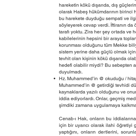
hareketin kökü dışarıda, dış güçlerin
olarak Habeş hükümdarının birinci h
bu harekete duyduğu sempati ve ilgiyi
söyleyerek cevap verdi. İftiranın da ö
tarafı yoktu. Zira her şey ortada 
kabilelerinin hepsini bir araya topl
korunması olduğunu tüm Mekke biliy
sistem yerine daha güçlü olmak için b
tevhit olan kişinin kökü dışarıda ol
hedefi olabilir miydi? Bu sebepten a
duyulmadı.
Hz. Muhammed’in @ okuduğu / hitap ett
Muhammed’in @ getirdiği tevhidi dün
kaynaklarda yazılı olduğunu ve onun
iddia ediyorlardı. Onlar, geçmiş mede
şimdiki zamana uygulamaya kalkmanı
Cenab-ı Hak, onların bu iddiaların
için bir uyarıcı olarak ilahi öğreti
yaptığını, onların dertlerini, soru