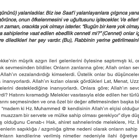
ününü) yalanladılar. Biz ise Saat’i yalanlayanlara çılgınca yan
n görünce, onun öfkelenmesini ve uğultusunu işitecekler. Ve elle
rı zaman, oracıkta yok olmayı isterler. “Bugün bir kere yok olmay
sahiplerine vaat edilen ebedîlik cenneti mi?” (Cennet) onlar iç
 diledikleri her şey vardır. (Bu), Rabbinin yerine getirilmesini ü
ke’nin müşrik azgın ileri gelenlerini öylesine saptırmıştı ki, o
ok sevmesinden bildiler. Onların zanlarına göre; Allah onları se
llah’ın cezalandırdığı kimselerdi. Üstelik onlar bu düşünceleri
inanıyorlardı. Allah’ın kızları olarak gördükleri Lat, Menat, Uzza
erini desteklediğine inanıyorlardı. Onlara göre; Allah’ın sevd
rdi? Hatırını kıramadığı Melekler vasıtasıyla elde edilen her tür
llarını seçmesinden ve ona özel bir değer atfetmesinden başka bir
k “madem ki Hz. Muhammed @ kendisinin Allah’ın elçisi olduğunu
un muazzam bir servete ve mülke sahip olması gerekiyor” diye dü
ış olduğunu Cenab-ı Hak, ahiret sahnelerinde meleklere, Hz. İ
gelenlerin sapıklığa / azgınlığa gitme nedeni olarak onların sahi
nların kendilerine verilmiş nimetler nedeniyle ilahi öğretiye