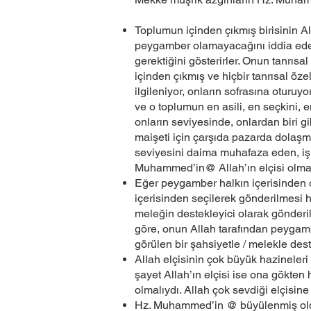
Toplumun içinden çıkmış birisinin A
peygamber olamayacağını iddia ede
gerektiğini gösterirler. Onun tanrı
içinden çıkmış ve hiçbir tanrısal öze
ilgileniyor, onların sofrasına oturuyo
ve o toplumun en asili, en seçkini,
onların seviyesinde, onlardan biri g
maişeti için çarşıda pazarda dolaşma
seviyesini daima muhafaza eden, işler
Muhammed’in@ Allah’ın elçisi olm
Eğer peygamber halkın içerisinden o
içerisinden seçilerek gönderilmesi ha
meleğin destekleyici olarak gönderil
göre, onun Allah tarafından peygamb
görülen bir şahsiyetle / melekle dest
Allah elçisinin çok büyük hazineleri
şayet Allah’ın elçisi ise ona gökten h
olmalıydı. Allah çok sevdiği elçisine
Hz. Muhammed’in @ büyülenmiş oldu