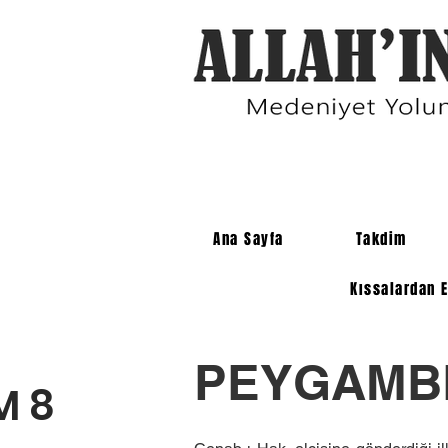
Ana Sayfa
Takdim
Kıssalardan E
PEYGAMBE
M 8