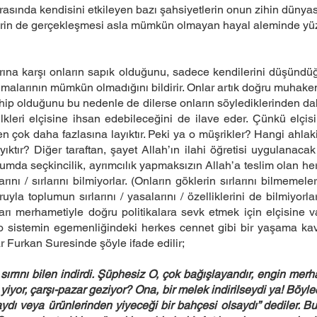
rasında kendisini etkileyen bazı şahsiyetlerin onun zihin dünyasın
rin de gerçekleşmesi asla mümkün olmayan hayal aleminde yüze
ına karşı onların sapık olduğunu, sadece kendilerini düşündüğ
ulmalarının mümkün olmadığını bildirir. Onlar artık doğru muhakeme
hip olduğunu bu nedenle de dilerse onların söylediklerinden dah
leri elçisine ihsan edebileceğini de ilave eder. Çünkü elçisi 
n çok daha fazlasına layıktır. Peki ya o müşrikler? Hangi ahlaki
ayıktır? Diğer taraftan, şayet Allah’ın ilahi öğretisi uygulanaca
lumda seçkincilik, ayrımcılık yapmaksızın Allah’a teslim olan he
ı / sırlarını bilmiyorlar. (Onların göklerin sırlarını bilmemeler
oruyla toplumun sırlarını / yasalarını / özelliklerini de bilmiyorl
ı merhametiyle doğru politikalara sevk etmek için elçisine v
o sistemin egemenliğindeki herkes cennet gibi bir yaşama kavuş
 Furkan Suresinde şöyle ifade edilir;
 sırrını bilen indirdi. Şüphesiz O, çok bağışlayandır, engin merha
 yiyor, çarşı-pazar geziyor? Ona, bir melek indirilseydi ya! Böyl
aydı veya ürünlerinden yiyeceği bir bahçesi olsaydı” dediler. Bu