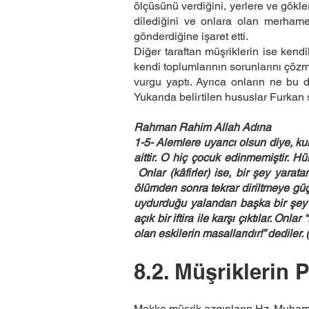
ölçüsünü verdiğini, yerlere ve gökle
dilediğini ve onlara olan merhameti
gönderdiğine işaret etti.
Diğer taraftan müşriklerin ise kendi
kendi toplumlarının sorunlarını çözm
vurgu yaptı. Ayrıca onların ne bu dü
Yukarıda belirtilen hususlar Furkan s
Rahman Rahim Allah Adına
1-5- Alemlere uyarıcı olsun diye, ku
aittir. O hiç çocuk edinmemiştir. Hü
Onlar (kâfirler) ise, bir şey yarat
ölümden sonra tekrar diriltmeye güç
uydurduğu yalandan başka bir şey d
açık bir iftira ile karşı çıktılar. 
olan eskilerin masallarıdır!” dediler.
8.2. Müşriklerin
Mekke müşrik azgınların Hz. Muhammed