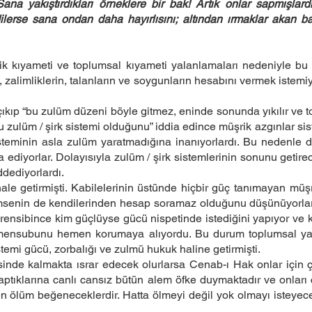
ana yakıştırdıkları örneklere bir bak! Artık onlar sapmışlardı
ilerse sana ondan daha hayırlısını; altından ırmaklar akan bah
 kıyameti ve toplumsal kıyameti yalanlamaları nedeniyle bu gere
n, zalimliklerin, talanların ve soygunların hesabını vermek istem
kıp “bu zulüm düzeni böyle gitmez, eninde sonunda yıkılır ve t
 bu zulüm / şirk sistemi olduğunu” iddia edince müşrik azgınlar 
isteminin asla zulüm yaratmadığına inanıyorlardı. Bu nedenle d
ediyorlar. Dolayısıyla zulüm / şirk sistemlerinin sonunu getire
ddediyorlardı.
 hale getirmişti. Kabilelerinin üstünde hiçbir güç tanımayan mü
msenin de kendilerinden hesap soramaz olduğunu düşünüyorlard
prensibince kim güçlüyse gücü nispetinde istediğini yapıyor v
i mensubunu hemen korumaya alıyordu. Bu durum toplumsal y
istemi gücü, zorbalığı ve zulmü hukuk haline getirmişti.
isinde kalmakta ısrar edecek olurlarsa Cenab-ı Hak onlar için ço
aptıklarına canlı cansız bütün alem öfke duymaktadır ve onları 
n ölüm beğeneceklerdir. Hatta ölmeyi değil yok olmayı isteyece