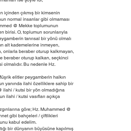
n içinden çıkmış bir kimsenin
un normal insanlar gibi olmaması
. Muhammed @ Mekke toplumunun
n birisi. O, toplumun sorunlarıyla
 peygamberin tanrısal bir yönü olmalı
mun alt kademelerine inmeyen,
en, onlarla beraber oturup kalkmayan,
le beraber oturup kalkan, seçkinci
si olmalıdır. Bu nedenle Hz.
üşrik elitler peygamberin halkın
n yanında ilahi özelliklere sahip bir
ilahi / kutsi bir yön olmadığına
lahi / kutsi vasıfları açıkça
ik azgınlarına göre; Hz. Muhammed @
t gibi bahçeleri / çiftlikleri
uğunu kabul edelim.
ığı bir dünyanın büyüsüne kapılmış