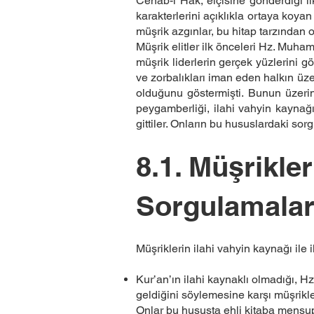
Cenab-ı Hak, elçisine gönderdiği il
karakterlerini açıklıkla ortaya koyan
müşrik azgınlar, bu hitap tarzından o
Müşrik elitler ilk önceleri Hz. Muha
müşrik liderlerin gerçek yüzlerini
ve zorbalıkları iman eden halkın üz
olduğunu göstermişti. Bunun üzeri
peygamberliği, ilahi vahyin kayna
gittiler. Onların bu hususlardaki sor
8.1. Müşrikle
Sorgulamalar
Müşriklerin ilahi vahyin kaynağı ile 
Kur’an’ın ilahi kaynaklı olmadığı,
geldiğini söylemesine karşı müşrikl
Onlar bu hususta ehli kitaba mensup 