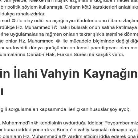
k vahiylerde, Mekke’nin müşrik azgınlarını doğrudan hedef alan
 bir politik söylem kullanmıştı. Onların kötü karakterleri anlatılı
ldukça rahatsızdırlar.
mmed @ ile alay edici ve aşağılayıcı ifadelerle onu itibarsızlaştı
 gördükçe Hz. Muhammed’i@ haklı bularak onun safına katılmaya 
erine uygulamalarına rağmen onların tekrar şirk sistemine dönme
ne onlar Hz. Muhammed @ ile mücadele biçiminde değişikliğe
ğını ve tevhidi dünya görüşünün en temel paradigması olan 
gulamalarına Cenab-ı Hak, Furkan Suresi ile karşılık verdi.
rin İlahi Vahyin Kaynağın
ı
ilgili sorgulamaları kapsamında ileri çıkan hususlar şöyleydi;
 Hz. Muhammed’in@ kendisinin uydurduğu iddiası: Peygamberimizi
er buna reddediyorlardı ve Kur’an’ın vahiy kaynaklı olmayıp uyd
olanların Hz. Muhammed’e@ yardım ettiğini iddia ederek ona iftir