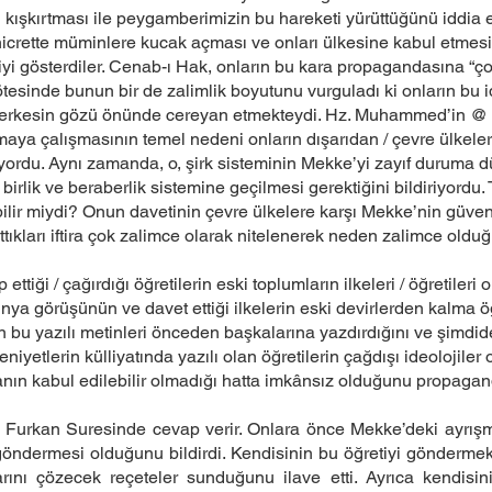
 kışkırtması ile peygamberimizin bu hareketi yürüttüğünü iddia etti
icrette müminlere kucak açması ve onları ülkesine kabul etmesi y
 gösterdiler. Cenab-ı Hak, onların bu kara propagandasına “çok za
tesinde bunun bir de zalimlik boyutunu vurguladı ki onların bu iddi
ve herkesin gözü önünde cereyan etmekteydi. Hz. Muhammed’in @ 
amaya çalışmasının temel nedeni onların dışarıdan / çevre ülkeler
ordu. Aynı zamanda, o, şirk sisteminin Mekke’yi zayıf duruma d
irlik ve beraberlik sistemine geçilmesi gerektiğini bildiriyordu.
abilir miydi? Onun davetinin çevre ülkelere karşı Mekke’nin güv
ttıkları iftira çok zalimce olarak nitelenerek neden zalimce oldu
iği / çağırdığı öğretilerin eski toplumların ilkeleri / öğretileri 
ya görüşünün ve davet ettiği ilkelerin eski devirlerden kalma öğ
 bu yazılı metinleri önceden başkalarına yazdırdığını ve şimdid
niyetlerin külliyatında yazılı olan öğretilerin çağdışı ideolojiler
n kabul edilebilir olmadığı hatta imkânsız olduğunu propaganda
a Furkan Suresinde cevap verir. Onlara önce Mekke’deki ayrış
yi göndermesi olduğunu bildirdi. Kendisinin bu öğretiyi gönderme
nlarını çözecek reçeteler sunduğunu ilave etti. Ayrıca kendisi