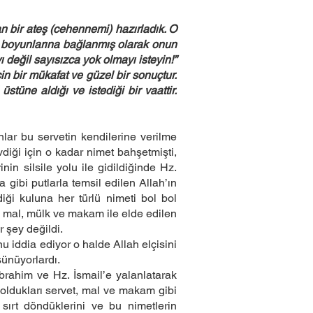
an bir ateş (cehennemi) hazırladık. O
ri boyunlarına bağlanmış olarak onun
ı değil sayısızca yok olmayı isteyin!”
in bir mükafat ve güzel bir sonuçtur.
stüne aldığı ve istediği bir vaattir.
nlar bu servetin kendilerine verilme
vdiği için o kadar nimet bahşetmişti,
nin silsile yolu ile gidildiğinde Hz.
 gibi putlarla temsil edilen Allah’ın
iği kuluna her türlü nimeti bol bol
lü mal, mülk ve makam ile elde edilen
 şey değildi.
 iddia ediyor o halde Allah elçisini
şünüyorlardı.
brahim ve Hz. İsmail’e yalanlatarak
p oldukları servet, mal ve makam gibi
 sırt döndüklerini ve bu nimetlerin