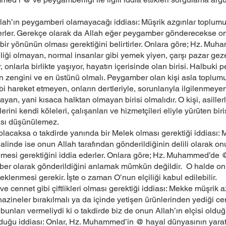
llah’ın peygamberi olamayacağı iddiası: Müşrik azgınlar toplumu
rler. Gerekçe olarak da Allah eğer peygamber gönderecekse on
sal bir yönünün olması gerektiğini belirtirler. Onlara göre; Hz
lliği olmayan, normal insanlar gibi yemek yiyen, çarşı pazar geze
r, onlarla birlikte yaşıyor, hayatın içerisinde olan birisi. Halbuki
 en zengini ve en üstünü olmalı. Peygamber olan kişi asla toplu
ibi hareket etmeyen, onların dertleriyle, sorunlarıyla ilgilenmey
yan, yani kısaca halktan olmayan birisi olmalıdır. O kişi, asiller
ini kendi köleleri, çalışanları ve hizmetçileri eliyle yürüten biri
ası düşünülemez.
lacaksa o takdirde yanında bir Melek olması gerektiği iddiası: M
linde ise onun Allah tarafından gönderildiğinin delili olarak onu
mesi gerektiğini iddia ederler. Onlara göre; Hz. Muhammed’de @ 
er olarak gönderildiğini anlamak mümkün değildir. O halde onun i
eklenmesi gerekir. İşte o zaman O’nun elçiliği kabul edilebilir.
 ve cennet gibi çiftlikleri olması gerektiği iddiası: Mekke müşr
azineler bırakılmalı ya da içinde yetişen ürünlerinden yediği cenne
 bunları vermeliydi ki o takdirde biz de onun Allah’ın elçisi old
ğu iddiası: Onlar, Hz. Muhammed’in @ hayal dünyasının yaratt