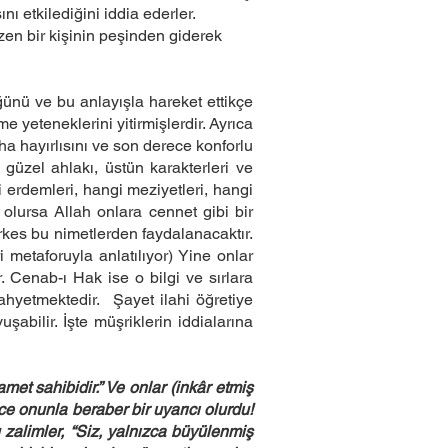
ı etkilediğini iddia ederler.
n bir kişinin peşinden giderek
ünü ve bu anlayışla hareket ettikçe
 yeteneklerini yitirmişlerdir. Ayrıca
a hayırlısını ve son derece konforlu
güzel ahlakı, üstün karakterleri ve
 erdemleri, hangi meziyetleri, hangi
k olursa Allah onlara cennet gibi bir
rkes bu nimetlerden faydalanacaktır.
i metaforuyla anlatılıyor) Yine onlar
ar. Cenab-ı Hak ise o bilgi ve sırlara
ahyetmektedir. Şayet ilahi öğretiye
abilir. İşte müşriklerin iddialarına
met sahibidir.” Ve onlar (inkâr etmiş
ece onunla beraber bir uyarıcı olurdu!
 zalimler, “Siz, yalnızca büyülenmiş