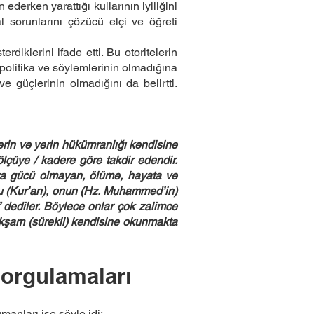
derken yarattığı kullarının iyiliğini
l sorunlarını çözücü elçi ve öğreti
diklerini ifade etti. Bu otoritelerin
 politika ve söylemlerinin olmadığına
ve güçlerinin olmadığını da belirtti.
lerin ve yerin hükümranlığı kendisine
 ölçüye / kadere göre takdir edendir.
daya gücü olmayan, ölüme, hayata ve
“Bu (Kur’an), onun (Hz. Muhammed’in)
 dediler. Böylece onlar çok zalimce
h akşam (sürekli) kendisine okunmakta
Sorgulamaları
anları ise şöyle idi;