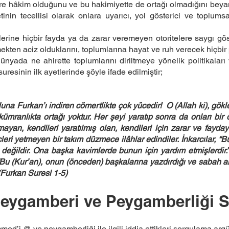
re hâkim olduğunu ve bu hakimiyette de ortağı olmadığını beyan e
nin tecellisi olarak onlara uyarıcı, yol gösterici ve toplumsa
lerine hiçbir fayda ya da zarar veremeyen otoritelere saygı göster
ekten aciz olduklarını, toplumlarına hayat ve ruh verecek hiçbir
nyada ne ahirette toplumlarını diriltmeye yönelik politikaları 
uresinin ilk ayetlerinde şöyle ifade edilmiştir;
luna Furkan’ı indiren cömertlikte çok yücedir! O (Allah ki), gök
kümranlıkta ortağı yoktur. Her şeyi yaratıp sonra da onları bir
amayan, kendileri yaratılmış olan, kendileri için zarar ve fay
leri yetmeyen bir takım düzmece ilâhlar edindiler. İnkarcılar, 
eğildir. Ona başka kavimlerde bunun için yardım etmişlerdir.”
Onlar “Bu (Kur’an), onun (önceden) başkalarına yazdırdığı ve saba
 (Furkan Suresi 1-5)
 Peygamberi ve Peygamberliği 
’i @ ve peygamberliği ile ilgili iddia ettikleri sorgulama argüm