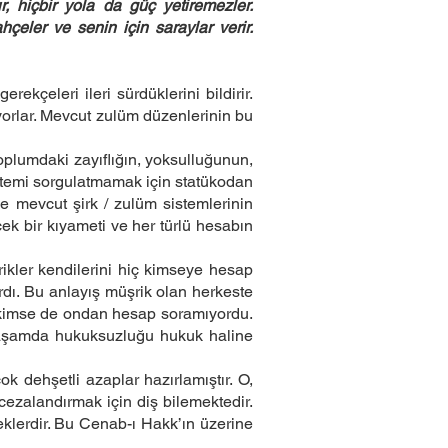
r, hiçbir yola da güç yetiremezler.
çeler ve senin için saraylar verir.
kçeleri ileri sürdüklerini bildirir.
iyorlar. Mevcut zulüm düzenlerinin bu
oplumdaki zayıflığın, yoksulluğunun,
sistemi sorgulatmamak için statükodan
e mevcut şirk / zulüm sistemlerinin
cek bir kıyameti ve her türlü hesabın
şrikler kendilerini hiç kimseye hesap
ı. Bu anlayış müşrik olan herkeste
e kimse de ondan hesap soramıyordu.
aşamda hukuksuzluğu hukuk haline
k dehşetli azaplar hazırlamıştır. O,
cezalandırmak için diş bilemektedir.
klerdir. Bu Cenab-ı Hakk’ın üzerine