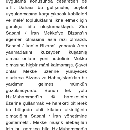
uygulama konusunda cesaretleri de
arttı. Dahası bu gelişmeler, boykot
uygulanmasına karşı çıkacak kabileleri
ve mele’ topluluklarını ikna etmek için
gerekçe bile oluşturmaktaydı. Zira
Sasani / İran Mekke’ye Bizans’ın
egemen olmasına asla razı olmazdı.
Sasani / İran’ın Bizans’ı yenerek Arap
yarımadasını kuzeyden kuşatmış
olması onların yeni hedefinin Mekke
olmasına hiçbir mâni kalmamıştı. Şayet
onlar Mekke üzerine yürüyecek
olurlarsa Bizans ve Habeşistan’dan bir
yardımın gelmesi mümkün
gözükmüyordu. Bunun tek yolu
Hz.Muhammed’in @ hareketinin
üzerine çullanmak ve hareketi bitirerek
bu bölgede ehli kitabın etkinliğinin
olmadığını Sasani / İran yönetimine
göstermekti. Mekke müşrik elebaşıları
için bu gerekçe bile Hz.Muhammed’e