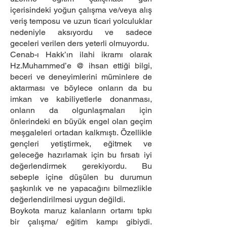
içerisindeki yoğun çalışma ve/veya alış
veriş temposu ve uzun ticari yolculuklar
nedeniyle aksıyordu ve sadece
geceleri verilen ders yeterli olmuyordu.
Cenab-ı Hakk’ın ilahi ikramı olarak
Hz.Muhammed’e @ ihsan ettiği bilgi,
beceri ve deneyimlerini müminlere de
aktarması ve böylece onların da bu
imkan ve kabiliyetlerle donanması,
onların da olgunlaşmaları için
önlerindeki en büyük engel olan geçim
meşgaleleri ortadan kalkmıştı. Özellikle
gençleri yetiştirmek, eğitmek ve
geleceğe hazırlamak için bu fırsatı iyi
değerlendirmek gerekiyordu. Bu
sebeple içine düşülen bu durumun
şaşkınlık ve ne yapacağını bilmezlikle
değerlendirilmesi uygun değildi.
Boykota maruz kalanların ortamı tıpkı
bir çalışma/ eğitim kampı gibiydi.