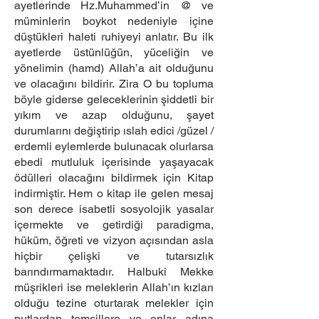
ayetlerinde Hz.Muhammed’in @ ve
müminlerin boykot nedeniyle içine
düştükleri haleti ruhiyeyi anlatır. Bu ilk
ayetlerde üstünlüğün, yüceliğin ve
yönelimin (hamd) Allah’a ait olduğunu
ve olacağını bildirir. Zira O bu topluma
böyle giderse geleceklerinin şiddetli bir
yıkım ve azap olduğunu, şayet
durumlarını değiştirip ıslah edici /güzel /
erdemli eylemlerde bulunacak olurlarsa
ebedi mutluluk içerisinde yaşayacak
ödülleri olacağını bildirmek için Kitap
indirmiştir. Hem o kitap ile gelen mesaj
son derece isabetli sosyolojik yasalar
içermekte ve getirdiği paradigma,
hüküm, öğreti ve vizyon açısından asla
hiçbir çelişki ve tutarsızlık
barındırmamaktadır. Halbuki Mekke
müşrikleri ise meleklerin Allah’ın kızları
olduğu tezine oturtarak melekler için
putlardan temsillere ve onlar adına