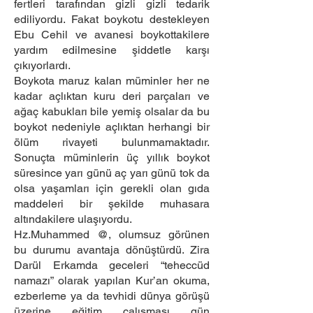
fertleri tarafından gizli gizli tedarik
ediliyordu. Fakat boykotu destekleyen
Ebu Cehil ve avanesi boykottakilere
yardım edilmesine şiddetle karşı
çıkıyorlardı.
Boykota maruz kalan müminler her ne
kadar açlıktan kuru deri parçaları ve
ağaç kabukları bile yemiş olsalar da bu
boykot nedeniyle açlıktan herhangi bir
ölüm rivayeti bulunmamaktadır.
Sonuçta müminlerin üç yıllık boykot
süresince yarı günü aç yarı günü tok da
olsa yaşamları için gerekli olan gıda
maddeleri bir şekilde muhasara
altındakilere ulaşıyordu.
Hz.Muhammed @, olumsuz görünen
bu durumu avantaja dönüştürdü. Zira
Darül Erkamda geceleri “teheccüd
namazı” olarak yapılan Kur’an okuma,
ezberleme ya da tevhidi dünya görüşü
üzerine eğitim çalışması gün