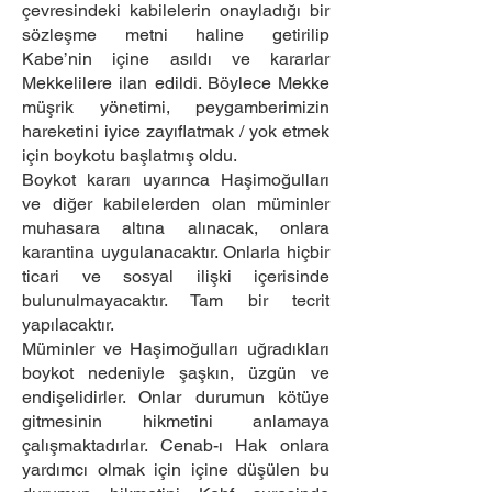
çevresindeki kabilelerin onayladığı bir
sözleşme metni haline getirilip
Kabe’nin içine asıldı ve kararlar
Mekkelilere ilan edildi. Böylece Mekke
müşrik yönetimi, peygamberimizin
hareketini iyice zayıflatmak / yok etmek
için boykotu başlatmış oldu.
Boykot kararı uyarınca Haşimoğulları
ve diğer kabilelerden olan müminler
muhasara altına alınacak, onlara
karantina uygulanacaktır. Onlarla hiçbir
ticari ve sosyal ilişki içerisinde
bulunulmayacaktır. Tam bir tecrit
yapılacaktır.
Müminler ve Haşimoğulları uğradıkları
boykot nedeniyle şaşkın, üzgün ve
endişelidirler. Onlar durumun kötüye
gitmesinin hikmetini anlamaya
çalışmaktadırlar. Cenab-ı Hak onlara
yardımcı olmak için içine düşülen bu