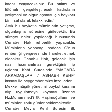
kadar taşıyacaksınız. Bu atılımı ve
fütühatı gerçekleştirecek kadroların
yetişmesi ve olgunlaşması için boykotu
bir fırsat olarak telakki edin.”
Artık bu boykotla müminlerin yetişme,
olgunlaşma sürecine girilecektir. Bu
süreçte neler yapılacağı hususunda
Cenab-ı Hak rehberlik yapacaktır.
Müminlerin yapacağı sadece O’nun
rehberliği çerçevesinde hareket etmek
olacaktır. Cenab-ı Hak, gelecek için
nasıl hazırlanılması gerektiğinin ip
uçlarını Kehf Suresinde “MAĞARA
ARKADAŞLARI / ASHAB-I KEHF”
kıssası ile peygamberimize inzal eder.
Mekke müşrik yönetimi boykot kararını
alıp uygulamaya koyması üzerine
Hz.Muhammed’i @, Haşimoğullarını ve
müminleri zorlu günler beklemektedir.
Cenab-ı Mevla Kehf Suresin ilk