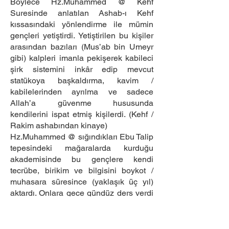
Böylece Hz.Muhammed @ Kehf
Suresinde anlatılan Ashab-ı Kehf
kıssasındaki yönlendirme ile mümin
gençleri yetiştirdi. Yetiştirilen bu kişiler
arasından bazıları (Mus’ab bin Umeyr
gibi) kalpleri imanla pekişerek kabileci
şirk sistemini inkâr edip mevcut
statükoya başkaldırma, kavim /
kabilelerinden ayrılma ve sadece
Allah’a güvenme hususunda
kendilerini ispat etmiş kişilerdi. (Kehf /
Rakim ashabından kinaye)
Hz.Muhammed @ sığındıkları Ebu Talip
tepesindeki mağaralarda kurduğu
akademisinde bu gençlere kendi
tecrübe, birikim ve bilgisini boykot /
muhasara süresince (yaklaşık üç yıl)
aktardı. Onlara gece gündüz ders verdi
ve onları gerekli donanıma kavuşturdu.
12-16- Sonra da onları geri (aktif dünya