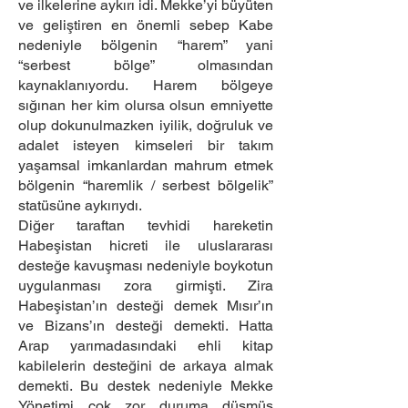
ve ilkelerine aykırı idi. Mekke’yi büyüten
ve geliştiren en önemli sebep Kabe
nedeniyle bölgenin “harem” yani
“serbest bölge” olmasından
kaynaklanıyordu. Harem bölgeye
sığınan her kim olursa olsun emniyette
olup dokunulmazken iyilik, doğruluk ve
adalet isteyen kimseleri bir takım
yaşamsal imkanlardan mahrum etmek
bölgenin “haremlik / serbest bölgelik”
statüsüne aykırıydı.
Diğer taraftan tevhidi hareketin
Habeşistan hicreti ile uluslararası
desteğe kavuşması nedeniyle boykotun
uygulanması zora girmişti. Zira
Habeşistan’ın desteği demek Mısır’ın
ve Bizans’ın desteği demekti. Hatta
Arap yarımadasındaki ehli kitap
kabilelerin desteğini de arkaya almak
demekti. Bu destek nedeniyle Mekke
Yönetimi çok zor duruma düşmüş