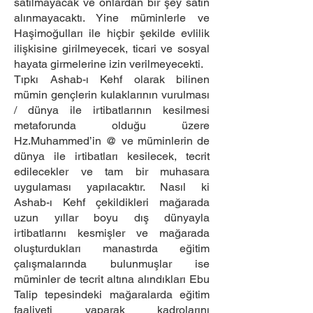
satılmayacak ve onlardan bir şey satın
alınmayacaktı. Yine müminlerle ve
Haşimoğulları ile hiçbir şekilde evlilik
ilişkisine girilmeyecek, ticari ve sosyal
hayata girmelerine izin verilmeyecekti.
Tıpkı Ashab-ı Kehf olarak bilinen
mümin gençlerin kulaklarının vurulması
/ dünya ile irtibatlarının kesilmesi
metaforunda olduğu üzere
Hz.Muhammed’in @ ve müminlerin de
dünya ile irtibatları kesilecek, tecrit
edilecekler ve tam bir muhasara
uygulaması yapılacaktır. Nasıl ki
Ashab-ı Kehf çekildikleri mağarada
uzun yıllar boyu dış dünyayla
irtibatlarını kesmişler ve mağarada
oluşturdukları manastırda eğitim
çalışmalarında bulunmuşlar ise
müminler de tecrit altına alındıkları Ebu
Talip tepesindeki mağaralarda eğitim
faaliyeti yaparak kadrolarını