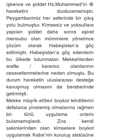
işkence ve şiddet Hz.Muhammed’in @
hareketini durduramamıştır.
Peygamberimiz her seferinde bir çıkış
yolu bulmuştur. Kimsesiz ve yoksullara
yapılan şiddet daha sonra aşiret
mensubu olan müminlere yönelince
çözüm olarak Habeşistan’a göç
edilmiştir. Habeşistan’a göç edenlerin
bu ülkede tutunmaları Mekkelilerden
arafta / kararsız olanlarının
cesaretlenmelerine neden olmuştu. Bu
durum hareketin uluslararası desteğe
kavuşmuş olmasını da beraberinde
getirmişti.
Mekke müşrik elitleri boykot tehditlerini
defalarca yinelemiş olmalarına rağmen
bir türlü uygulama ortamı
bulamamışlardı. Zira kendi
sakinlerinden olan kimselere boykot
uygulamak Kabe’nin kuruluş statüsüne