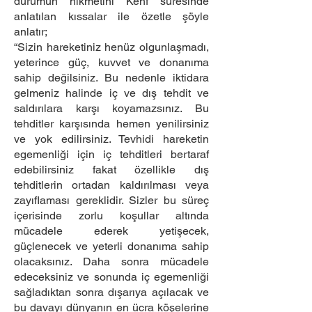
durumun hikmetini Kehf suresinde
anlatılan kıssalar ile özetle şöyle
anlatır;
“Sizin hareketiniz henüz olgunlaşmadı,
yeterince güç, kuvvet ve donanıma
sahip değilsiniz. Bu nedenle iktidara
gelmeniz halinde iç ve dış tehdit ve
saldırılara karşı koyamazsınız. Bu
tehditler karşısında hemen yenilirsiniz
ve yok edilirsiniz. Tevhidi hareketin
egemenliği için iç tehditleri bertaraf
edebilirsiniz fakat özellikle dış
tehditlerin ortadan kaldırılması veya
zayıflaması gereklidir. Sizler bu süreç
içerisinde zorlu koşullar altında
mücadele ederek yetişecek,
güçlenecek ve yeterli donanıma sahip
olacaksınız. Daha sonra mücadele
edeceksiniz ve sonunda iç egemenliği
sağladıktan sonra dışarıya açılacak ve
bu davayı dünyanın en ücra köşelerine