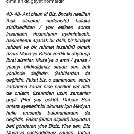
olmaları da gayet normaldir.
43- 48- Ant olsun ki Biz, önceki nesilleri
(hak etmeleri nedeniyle) helake
sürükledikten / yok ettikten sonra
insanların vicdanlarını aydınlatacak,
basiretlerini açacak bir delil, bir hidâyet
rehberi ve bir rahmet tezahürü olmak
üzere Musa’ya Kitabı verdik ki düşünüp
ibret alsınlar. Musa’ya o emri / şeriatı /
yasayı bildirdiğimiz sırada sen batı
yönünde değildin. Şahitlerden de
değildin. Fakat biz, o zamandan, senin
zamanına kadar nice nesiller var ettik
de onların üzerinden uzun zamanlar
geçti. (Her şey çöktü). Dahası Sen
onlara ayetlerimizi okumak için Medyen
halkı arasında bulunanlardan da
değildin. Fakat (bütün elçileri) başından
beri gönderen yine Biziz. Yine sen, Biz
Musa’ya seslendiğimiz zaman, Tur’un