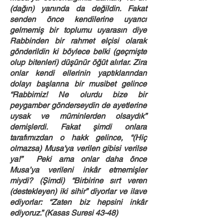
(dağın) yanında da değildin. Fakat
senden önce kendilerine uyarıcı
gelmemiş bir toplumu uyarasın diye
Rabbinden bir rahmet elçisi olarak
gönderildin ki böylece belki (geçmişte
olup bitenleri) düşünür öğüt alırlar. Zira
onlar kendi ellerinin yaptıklarından
dolayı başlarına bir musibet gelince
“Rabbimiz! Ne olurdu bize bir
peygamber gönderseydin de ayetlerine
uysak ve müminlerden olsaydık”
demişlerdi. Fakat şimdi onlara
tarafımızdan o hakk gelince, “(Hiç
olmazsa) Musa'ya verilen gibisi verilse
ya!” Peki ama onlar daha önce
Musa’ya verileni inkâr etmemişler
miydi? (Şimdi) “Birbirine sırt veren
(destekleyen) iki sihir” diyorlar ve ilave
ediyorlar: “Zaten biz hepsini inkâr
ediyoruz.” (Kasas Suresi 43-48)