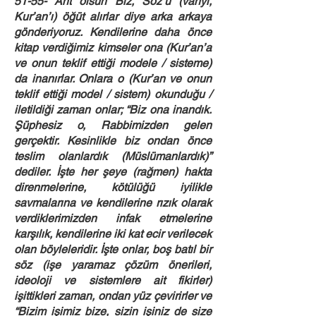
51-55- Ant olsun Biz, Söz’ü (vahyi,
Kur’an’ı) öğüt alırlar diye arka arkaya
gönderiyoruz. Kendilerine daha önce
kitap verdiğimiz kimseler ona (Kur’an’a
ve onun teklif ettiği modele / sisteme)
da inanırlar. Onlara o (Kur’an ve onun
teklif ettiği model / sistem) okunduğu /
iletildiği zaman onlar; “Biz ona inandık.
Şüphesiz o, Rabbimizden gelen
gerçektir. Kesinlikle biz ondan önce
teslim olanlardık (Müslümanlardık)”
dediler. İşte her şeye (rağmen) hakta
direnmelerine, kötülüğü iyilikle
savmalarına ve kendilerine rızık olarak
verdiklerimizden infak etmelerine
karşılık, kendilerine iki kat ecir verilecek
olan böyleleridir. İşte onlar, boş batıl bir
söz (işe yaramaz çözüm önerileri,
ideoloji ve sistemlere ait fikirler)
işittikleri zaman, ondan yüz çevirirler ve
“Bizim işimiz bize, sizin işiniz de size