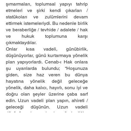
şımarmaları, toplumsal yapıyı tahrip
etmeleri ve şirki kendi çıkarları /
statükoları ve zulümlerini devam
ettirmek istemeleriydi. Bu nedenle birlik
ve beraberliğe / tevhide / adalete / hak
ve hukuk toplumuna karşı
çıkmaktaydılar.
Onlar kısa vadeli, günübirlik,
düşünüyorlar, günü kurtarmaya yönelik
plan yapıyorlardı. Cenab-ı Hak onlara
şu uyarılarda bulundu; “Hoşunuza
giden, size haz veren bu dünya
hayatına yönelik değil geleceğe
yönelik, daha kalıcı, hayırlı, sonu iyi ve
doğru olan şeyler üzerine çaba sarf
edin. Uzun vadeli plan yapın, ahireti /
geleceği düşünün. Uzun vadeli
düşünürseniz ve benim gönderdiğim
barış / İslam / adalet / tevhit / merhamet
sistemini benimserseniz daha sağlam,