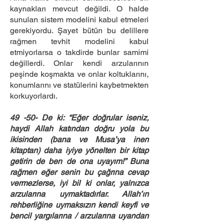
kaynakları mevcut değildi. O halde
sunulan sistem modelini kabul etmeleri
gerekiyordu. Şayet bütün bu delillere
rağmen tevhit modelini kabul
etmiyorlarsa o takdirde bunlar samimi
değillerdi. Onlar kendi arzularının
peşinde koşmakta ve onlar koltuklarını,
konumlarını ve statülerini kaybetmekten
korkuyorlardı.
49 -50- De ki: “Eğer doğrular iseniz,
haydi Allah katından doğru yola bu
ikisinden (bana ve Musa’ya inen
kitaptan) daha iyiye yönelten bir kitap
getirin de ben de ona uyayım!” Buna
rağmen eğer senin bu çağrına cevap
vermezlerse, iyi bil ki onlar, yalnızca
arzularına uymaktadırlar. Allah’ın
rehberliğine uymaksızın kendi keyfi ve
bencil yargılarına / arzularına uyandan