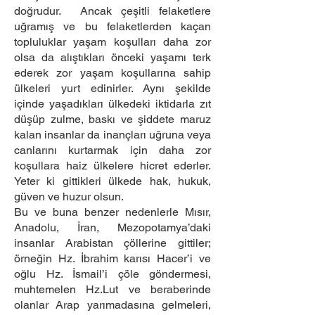
doğrudur. Ancak çeşitli felaketlere
uğramış ve bu felaketlerden kaçan
topluluklar yaşam koşulları daha zor
olsa da alıştıkları önceki yaşamı terk
ederek zor yaşam koşullarına sahip
ülkeleri yurt edinirler. Aynı şekilde
içinde yaşadıkları ülkedeki iktidarla zıt
düşüp zulme, baskı ve şiddete maruz
kalan insanlar da inançları uğruna veya
canlarını kurtarmak için daha zor
koşullara haiz ülkelere hicret ederler.
Yeter ki gittikleri ülkede hak, hukuk,
güven ve huzur olsun.
Bu ve buna benzer nedenlerle Mısır,
Anadolu, İran, Mezopotamya’daki
insanlar Arabistan çöllerine gittiler;
örneğin Hz. İbrahim karısı Hacer’i ve
oğlu Hz. İsmail’i çöle göndermesi,
muhtemelen Hz.Lut ve beraberinde
olanlar Arap yarımadasına gelmeleri,