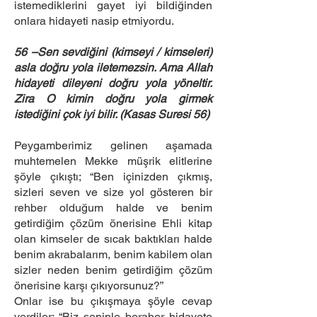
istemediklerini gayet iyi bildiğinden
onlara hidayeti nasip etmiyordu.
56 –Sen sevdiğini (kimseyi / kimseleri)
asla doğru yola iletemezsin. Ama Allah
hidayeti dileyeni doğru yola yöneltir.
Zira O kimin doğru yola girmek
istediğini çok iyi bilir. (Kasas Suresi 56)
Peygamberimiz gelinen aşamada
muhtemelen Mekke müşrik elitlerine
şöyle çıkıştı; “Ben içinizden çıkmış,
sizleri seven ve size yol gösteren bir
rehber olduğum halde ve benim
getirdiğim çözüm önerisine Ehli kitap
olan kimseler de sıcak baktıkları halde
benim akrabalarım, benim kabilem olan
sizler neden benim getirdiğim çözüm
önerisine karşı çıkıyorsunuz?”
Onlar ise bu çıkışmaya şöyle cevap
verdiler; “Biz seninle beraber hidayete