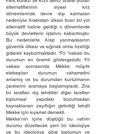
Fars körfezi ve Kızıl deniz ticaret yolları
alternatiflerinin siyasi kriz
dönemlerinde devre dışı kalmaları
nedeniyle Arabistan ülkesi ticari bir yol
alternatifi haline geldiği o dönemlerde
büyük devletlerin iştahını kabartmıştır.
Bu nedenlerle Arap yarımadasının
güvenlik ülkesi ve sığınak olma özelliği
giderek kaybolmaktadır. “Fil “vakası bu
durumun en önemli göstergesidir. Fil
vakası sonrasında Mekke müşrik
elebaşıları durumun vahametini
anlamış ve bu durumdan kurtulmanın
çarelerini aramaya başlamışlardı. Zira
bir taraftan dış tehditler diğer taraftan
toplumsal yapıdaki bozulmadan
kaynaklanan zayıflığın getirdiği tehdit
Mekke için kıyamet demekti.
Mekke’nin içine düştüğü bu vahim
durumu düzeltecek yeni bir ideolojiye
ve bu ideolojiye göre toplumun ve