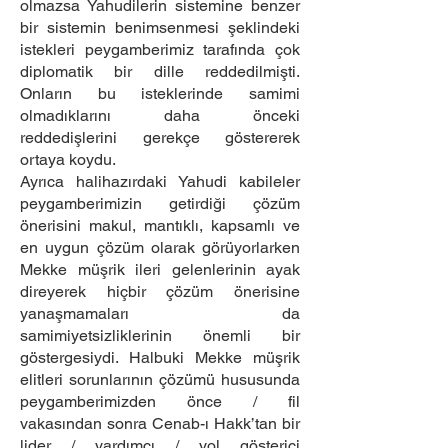
olmazsa Yahudilerin sistemine benzer
bir sistemin benimsenmesi şeklindeki
istekleri peygamberimiz tarafında çok
diplomatik bir dille reddedilmişti.
Onların bu isteklerinde samimi
olmadıklarını daha önceki
reddedişlerini gerekçe göstererek
ortaya koydu.
Ayrıca halihazırdaki Yahudi kabileler
peygamberimizin getirdiği çözüm
önerisini makul, mantıklı, kapsamlı ve
en uygun çözüm olarak görüyorlarken
Mekke müşrik ileri gelenlerinin ayak
direyerek hiçbir çözüm önerisine
yanaşmamaları da
samimiyetsizliklerinin önemli bir
göstergesiydi. Halbuki Mekke müşrik
elitleri sorunlarının çözümü hususunda
peygamberimizden önce / fil
vakasından sonra Cenab-ı Hakk’tan bir
lider / yardımcı / yol gösterici