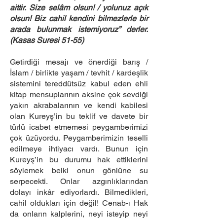
aittir. Size selâm olsun! / yolunuz açık
olsun! Biz cahil kendini bilmezlerle bir
arada bulunmak istemiyoruz” derler.
(Kasas Suresi 51-55)
Getirdiği mesajı ve önerdiği barış /
İslam / birlikte yaşam / tevhit / kardeşlik
sistemini tereddütsüz kabul eden ehli
kitap mensuplarının aksine çok sevdiği
yakın akrabalarının ve kendi kabilesi
olan Kureyş’in bu teklif ve davete bir
türlü icabet etmemesi peygamberimizi
çok üzüyordu. Peygamberimizin teselli
edilmeye ihtiyacı vardı. Bunun için
Kureyş’in bu durumu hak ettiklerini
söylemek belki onun gönlüne su
serpecekti. Onlar azgınlıklarından
dolayı inkâr ediyorlardı. Bilmedikleri,
cahil oldukları için değil! Cenab-ı Hak
da onların kalplerini, neyi isteyip neyi