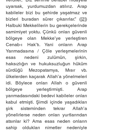
uyarsak, yurdumuzdan atılırız. Arap
kabileler bizi bu şehirde yaşatmaz ve
bizleri buradan sürer çıkarırlar.” (
[2]
)
Halbuki Mekkelilerin bu gerekçelerinde
samimiyet yoktu. Çünkü onları güvenli
bölgeye olan Mekke’ye yerleştiren
Cenab-ı Hak’tı. Yani onların Arap
Yarımadasına / Çöle yerleşmelerinin
esas nedeni zulümün, şirkin,
haksızlığın ve hukuksuzluğun hüküm
sürdüğü Mezopatamya, Mısır vb.
ülkelerden kaçarak Allah’a yönelmeleri
idi. Böylece onları Allah o güvenli
bölgeye yerleştirmişti. Arap
yarımadasındaki bedevi kabileler onları
kabul etmişti. Şimdi içinde yaşadıkları
şirk sisteminden tekrar Allah’a
yönelirlerse neden onları yurtlarından
atsınlar ki? Ama esas neden onların
sahip oldukları nimetler nedeniyle