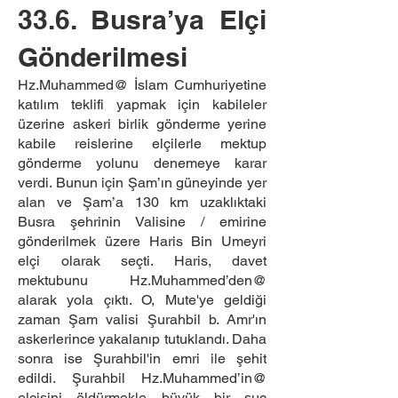
33.6. Busra’ya Elçi
Gönderilmesi
Hz.Muhammed@ İslam Cumhuriyetine
katılım teklifi yapmak için kabileler
üzerine askeri birlik gönderme yerine
kabile reislerine elçilerle mektup
gönderme yolunu denemeye karar
verdi. Bunun için Şam’ın güneyinde yer
alan ve Şam’a 130 km uzaklıktaki
Busra şehrinin Valisine / emirine
gönderilmek üzere Haris Bin Umeyri
elçi olarak seçti. Haris, davet
mektubunu Hz.Muhammed’den@
alarak yola çıktı. O, Mute'ye geldiği
zaman Şam valisi Şurahbil b. Amr'ın
askerlerince ya­kalanıp tutuklandı. Daha
sonra ise Şurahbil'in emri ile şehit
edildi. Şurahbil Hz.Muhammed’in@
elçisini öldürmekle büyük bir suç