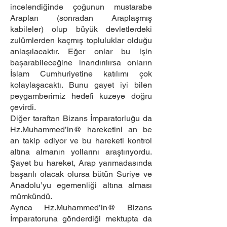
incelendiğinde çoğunun mustarabe
Arapları (sonradan Araplaşmış
kabileler) olup büyük devletlerdeki
zulümlerden kaçmış topluluklar olduğu
anlaşılacaktır. Eğer onlar bu işin
başarabileceğine inandırılırsa onların
İslam Cumhuriyetine katılımı çok
kolaylaşacaktı. Bunu gayet iyi bilen
peygamberimiz hedefi kuzeye doğru
çevirdi.
Diğer taraftan Bizans İmparatorluğu da
Hz.Muhammed’in@ hareketini an be
an takip ediyor ve bu hareketi kontrol
altına almanın yollarını araştırıyordu.
Şayet bu hareket, Arap yarımadasında
başarılı olacak olursa bütün Suriye ve
Anadolu’yu egemenliği altına alması
mümkündü.
Ayrıca Hz.Muhammed’in@ Bizans
İmparatoruna gönderdiği mektupta da