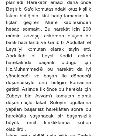
planladı. Harekâtın amacı, daha önce
Beşir b. Sa'd komutasındaki otuz kişilik
İslam birliğinin ikisi hariç tamamını kı­
lıçtan geçiren Mürre kabilesinden
hesap sormaktı. Bu harekât için 200
mümin savaşçı askerden oluşan bir
birlik hazırlandı ve Galib b. Abdullah el
Leysi’yi komutan olarak tayin etti.
Abdullah el Leysi Kedid askeri
harekâtında başarılı olduğu için
Hz.Muhammed@ bu harekâtı da iyi
yöneteceği ve başarı ile döneceği
düşüncesiyle onu birliğin komasına
getirdi. Aslında ilk önce bu harekât için
Zübeyr bin Avvam’ı komutan olarak
düşünmüştü fakat Süleym oğullarına
yapılan başarısız harekâttan sonra bu
harekâtta yaşanacak bir başarısızlık
büyük ümit kırıklıklarına sebep
olabilirdi.
İslam ordu birliği yola çıktı ve Fedek