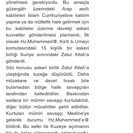
yönelmesi gerekiyordu. Bu amaçla
güzergâh üzerindeki Arap asıllı
kabileleri İslam Cumhuriyetine katılım
yapma ya da müttefik hale getirmek için
bu kabileler üzerine davetçi askeri
kuvvetler gönderilmesi planlandı. İlk
olarak Hz.Muhammed@, Ka'b b. Umeyr
komutasındaki 15 kişilik bir askeri
birliği Suriye sınırındaki Zatul Atlah'a
gönderdi.
Söz konusu askeri birlik Zatul Atlah’a
ulaştığında tuzağa düşürüldü. Daha
müzakere ve davet fırsatı bile
bulamadan bölge halkı savaşçıları
tarafından katledildiler. Baskından
sadece bir mümin savaşçı kurtulabildi,
diğer bütün mücahitler şehit edildiler.
Kurtu­lan mümin savaşçı Medine'ye
gelerek durumu Hz.Muhammed’e@
bildirdi. Bu sefer ile Kuzeye açılmanın
hiç te kolay olmayacağı anlaşılıyordu.