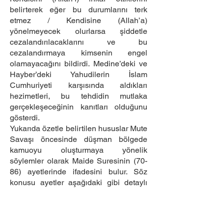
belirterek eğer bu durumlarını terk
etmez / Kendisine (Allah’a)
yönelmeyecek olurlarsa şiddetle
cezalandırılacaklarını ve bu
cezalandırmaya kimsenin engel
olamayacağını bildirdi. Medine’deki ve
Hayber’deki Yahudilerin İslam
Cumhuriyeti karşısında aldıkları
hezimetleri, bu tehdidin mutlaka
gerçekleşeceğinin kanıtları olduğunu
gösterdi.
Yukarıda özetle belirtilen hususlar Mute
Savaşı öncesinde düşman bölgede
kamuoyu oluşturmaya yönelik
söylemler olarak Maide Suresinin (70-
86) ayetlerinde ifadesini bulur. Söz
konusu ayetler aşağıdaki gibi detaylı
olarak incelenecek olursa;
Bizans hâkimiyetindeki Gassanlı
Hristiyanlar kendilerinden önceki ehli