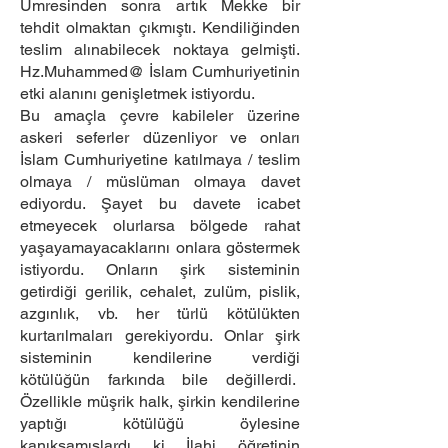
Umresinden sonra artık Mekke bir
tehdit olmaktan çıkmıştı. Kendiliğinden
teslim alınabilecek noktaya gelmişti.
Hz.Muhammed@ İslam Cumhuriyetinin
etki alanını genişletmek istiyordu.
Bu amaçla çevre kabileler üzerine
askeri seferler düzenliyor ve onları
İslam Cumhuriyetine katılmaya / teslim
olmaya / müslüman olmaya davet
ediyordu. Şayet bu davete icabet
etmeyecek olurlarsa bölgede rahat
yaşayamayacaklarını onlara göstermek
istiyordu. Onların şirk sisteminin
getirdiği gerilik, cehalet, zulüm, pislik,
azgınlık, vb. her türlü kötülükten
kurtarılmaları gerekiyordu. Onlar şirk
sisteminin kendilerine verdiği
kötülüğün farkında bile değillerdi.
Özellikle müşrik halk, şirkin kendilerine
yaptığı kötülüğü öylesine
kanıksamışlardı ki İlahi öğretinin