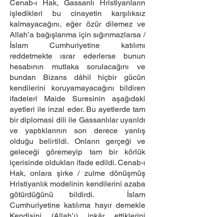
Cenab-ı Hak, Gassanlı Hristiyanların
işledikleri bu cinayetin karşılıksız
kalmayacağını, eğer özür dilemez ve
Allah’a bağışlanma için sığınmazlarsa /
İslam Cumhuriyetine katılımı
reddetmekte ısrar ederlerse bunun
hesabının mutlaka sorulacağını ve
bundan Bizans dâhil hiçbir gücün
kendilerini koruyamayacağını bildiren
ifadeleri Maide Suresinin aşağıdaki
ayetleri ile inzal eder. Bu ayetlerde tam
bir diplomasi dili ile Gassanlılar uyarıldı
ve yaptıklarının son derece yanlış
olduğu belirtildi. Onların gerçeği ve
geleceği göremeyip tam bir körlük
içerisinde oldukları ifade edildi. Cenab-ı
Hak, onlara şirke / zulme dönüşmüş
Hristiyanlık modelinin kendilerini azaba
götürdüğünü bildirdi. İslam
Cumhuriyetine katılıma hayır demekle
Kendisini (Allah’ı) inkâr ettiklerini