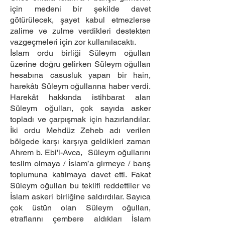
için medeni bir şekilde davet
götürülecek, şayet kabul etmezlerse
zalime ve zulme verdikleri destekten
vazgeçmeleri için zor kullanılacaktı.
İslam ordu birliği Süleym oğulları
üzerine doğru gelirken Süleym oğulları
hesabına casusluk yapan bir hain,
harekâtı Süleym oğullarına haber verdi.
Harekât hakkında istihbarat alan
Süleym oğulları, çok sayıda asker
topladı ve çarpışmak için hazırlandılar.
İki ordu Mehdüz Zeheb adı verilen
bölgede karşı karşıya geldikleri zaman
Ahrem b. Ebi'l-Avca, Süleym oğullarını
teslim olmaya / İslam’a girmeye / barış
toplumuna katılmaya davet etti. Fakat
Süleym oğulları bu teklifi reddettiler ve
İslam askeri birliğine saldırdılar. Sayıca
çok üstün olan Süleym oğulları,
etraflarını çembere aldıkları İslam