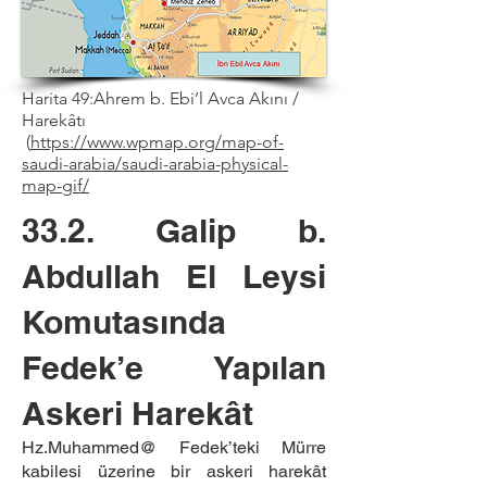
Harita 49:Ahrem b. Ebi’l Avca Akını /
Harekâtı
(
https://www.wpmap.org/map-of-
saudi-arabia/saudi-arabia-physical-
map-gif/
33.2. Galip b.
Abdullah El Leysi
Komutasında
Fedek’e Yapılan
Askeri Harekât
Hz.Muhammed@ Fedek’teki Mürre
kabilesi üzerine bir askeri harekât