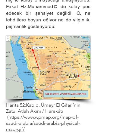
Fakat Hz.Muhammed@ de kolay pes
edecek bir şahsiyet değildi. O, ne
tehditlere boyun eğiyor ne de yılgınlık,
pişmanlık gösteriyordu.
Harita 52:Kab b. Ümeyr El Gifari’nin
Zatul Atlah Akını / Harekâtı
(
https://www.wpmap.org/map-of-
saudi-arabia/saudi-arabia-physical-
map-gif/