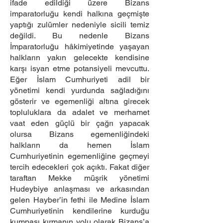
ifade edildiği üzere Bizans
imparatorluğu kendi halkına geçmişte
yaptığı zulümler nedeniyle sicili temiz
değildi. Bu nedenle Bizans
İmparatorluğu hâkimiyetinde yaşayan
halkların yakın gelecekte kendisine
karşı isyan etme potansiyeli mevcuttu.
Eğer İslam Cumhuriyeti adil bir
yönetimi kendi yurdunda sağladığını
gösterir ve egemenliği altına girecek
topluluklara da adalet ve merhamet
vaat eden güçlü bir çağrı yapacak
olursa Bizans egemenliğindeki
halkların da hemen İslam
Cumhuriyetinin egemenliğine geçmeyi
tercih edecekleri çok açıktı. Fakat diğer
taraftan Mekke müşrik yönetimi
Hudeybiye anlaşması ve arkasından
gelen Hayber’in fethi ile Medine İslam
Cumhuriyetinin kendilerine kurduğu
kumpası kırmanın yolu olarak Bizans’a