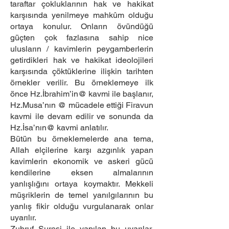
taraftar çokluklarının hak ve hakikat
karşısında yenilmeye mahkûm olduğu
ortaya konulur. Onların övündüğü
güçten çok fazlasına sahip nice
ulusların / kavimlerin peygamberlerin
getirdikleri hak ve hakikat ideolojileri
karşısında çöktüklerine ilişkin tarihten
örnekler verilir. Bu örneklemeye ilk
önce Hz.İbrahim’in@ kavmi ile başlanır,
Hz.Musa’nın @ mücadele ettiği Firavun
kavmi ile devam edilir ve sonunda da
Hz.İsa’nın@ kavmi anlatılır.
Bütün bu örneklemelerde ana tema,
Allah elçilerine karşı azgınlık yapan
kavimlerin ekonomik ve askeri gücü
kendilerine eksen almalarının
yanlışlığını ortaya koymaktır. Mekkeli
müşriklerin de temel yanılgılarının bu
yanlış fikir olduğu vurgulanarak onlar
uyarılır.
Zuhruf Suresi ile yapılan bu uyarılar,