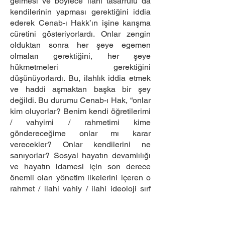
gelmesi ve böylece ilahi tasarrufu da
kendilerinin yapması gerektiğini iddia
ederek Cenab-ı Hakk’ın işine karışma
cüretini gösteriyorlardı. Onlar zengin
olduktan sonra her şeye egemen
olmaları gerektiğini, her şeye
hükmetmeleri gerektiğini
düşünüyorlardı. Bu, ilahlık iddia etmek
ve haddi aşmaktan başka bir şey
değildi. Bu durumu Cenab-ı Hak, “onlar
kim oluyorlar? Benim kendi öğretilerimi
/ vahyimi / rahmetimi kime
göndereceğime onlar mı karar
verecekler? Onlar kendilerini ne
sanıyorlar? Sosyal hayatın devamlılığı
ve hayatın idamesi için son derece
önemli olan yönetim ilkelerini içeren o
rahmet / ilahi vahiy / ilahi ideoloji sırf
onlar zengin diye onlara bırakılacağını
mı zannediyorlar?” mealine gelecek
sözleri aşağıdaki ayetlerle ifade eder.