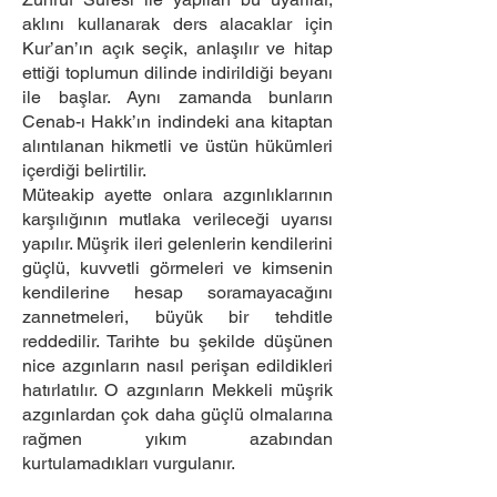
aklını kullanarak ders alacaklar için
Kur’an’ın açık seçik, anlaşılır ve hitap
ettiği toplumun dilinde indirildiği beyanı
ile başlar. Aynı zamanda bunların
Cenab-ı Hakk’ın indindeki ana kitaptan
alıntılanan hikmetli ve üstün hükümleri
içerdiği belirtilir.
Müteakip ayette onlara azgınlıklarının
karşılığının mutlaka verileceği uyarısı
yapılır. Müşrik ileri gelenlerin kendilerini
güçlü, kuvvetli görmeleri ve kimsenin
kendilerine hesap soramayacağını
zannetmeleri, büyük bir tehditle
reddedilir. Tarihte bu şekilde düşünen
nice azgınların nasıl perişan edildikleri
hatırlatılır. O azgınların Mekkeli müşrik
azgınlardan çok daha güçlü olmalarına
rağmen yıkım azabından
kurtulamadıkları vurgulanır.