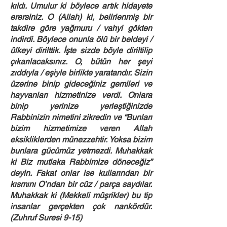
kıldı. Umulur ki böylece artık hidayete
erersiniz. O (Allah) ki, belirlenmiş bir
takdire göre yağmuru / vahyi gökten
indirdi. Böylece onunla ölü bir beldeyi /
ülkeyi dirilttik. İşte sizde böyle diriltilip
çıkarılacaksınız. O, bütün her şeyi
zıddıyla / eşiyle birlikte yaratandır. Sizin
üzerine binip gideceğiniz gemileri ve
hayvanları hizmetinize verdi. Onlara
binip yerinize yerleştiğinizde
Rabbinizin nimetini zikredin ve “Bunları
bizim hizmetimize veren Allah
eksikliklerden münezzehtir. Yoksa bizim
bunlara gücümüz yetmezdi. Muhakkak
ki Biz mutlaka Rabbimize döneceğiz”
deyin. Fakat onlar ise kullarından bir
kısmını O’ndan bir cüz / parça saydılar.
Muhakkak ki (Mekkeli müşrikler) bu tip
insanlar gerçekten çok nankördür.
(Zuhruf Suresi 9-15)