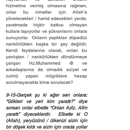
hizmetine vermiş olmasına rağmen,
onlar bu nimetler için Allah’a
yönelecekleri / hamd edecekleri yerde,
yaratmada hiçbir katkısı olmayan
kullara tapıyorlar ve şükranlarını onlara
sunuyorlar. Onların yaptıkları düpedüz
nankörlükten başka bir şey değildir.
Kendi faydalarına olarak, onları bu
yanlıştan / nankörlükten döndürmeye
çalışan Hz.Muhammed @ ve
arkadaşlarına da olmadık eziyet ve
zulmü yapan müşriklere hesap
sorulmayacakta kime sorulacak?
9-15-Gerçek şu ki eğer sen onlara:
“Gökleri ve yeri kim yarattı?” diye
sorsan onlar elbette “Onları Azîz, Alîm
yarattı” diyeceklerdir. Elbette ki O
(Allah), yeryüzünü / ülkenizi sizin için
bir döşek kıldı ve sizin için orada yollar