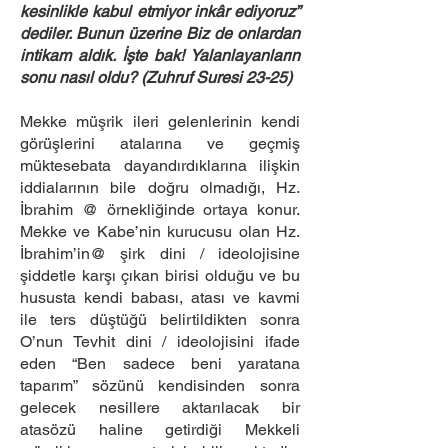
kesinlikle kabul etmiyor inkâr ediyoruz”
dediler. Bunun üzerine Biz de onlardan
intikam aldık. İşte bak! Yalanlayanların
sonu nasıl oldu? (Zuhruf Suresi 23-25)
Mekke müşrik ileri gelenlerinin kendi
görüşlerini atalarına ve geçmiş
müktesebata dayandırdıklarına ilişkin
iddialarının bile doğru olmadığı, Hz.
İbrahim @ örnekliğinde ortaya konur.
Mekke ve Kabe’nin kurucusu olan Hz.
İbrahim’in@ şirk dini / ideolojisine
şiddetle karşı çıkan birisi olduğu ve bu
hususta kendi babası, atası ve kavmi
ile ters düştüğü belirtildikten sonra
O’nun Tevhit dini / ideolojisini ifade
eden “Ben sadece beni yaratana
taparım” sözünü kendisinden sonra
gelecek nesillere aktarılacak bir
atasözü haline getirdiği Mekkeli