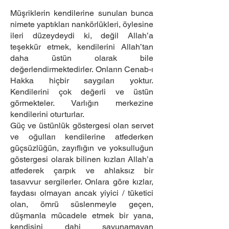
Müşriklerin kendilerine sunulan bunca
nimete yaptıkları nankörlükleri, öylesine
ileri düzeydeydi ki, değil Allah’a
teşekkür etmek, kendilerini Allah’tan
daha üstün olarak bile
değerlendirmektedirler. Onların Cenab-ı
Hakka hiçbir saygıları yoktur.
Kendilerini çok değerli ve üstün
görmekteler. Varlığın merkezine
kendilerini oturturlar.
Güç ve üstünlük göstergesi olan servet
ve oğulları kendilerine atfederken
güçsüzlüğün, zayıflığın ve yoksulluğun
göstergesi olarak bilinen kızları Allah’a
atfederek çarpık ve ahlaksız bir
tasavvur sergilerler. Onlara göre kızlar,
faydası olmayan ancak yiyici / tüketici
olan, ömrü süslenmeyle geçen,
düşmanla mücadele etmek bir yana,
kendisini dahi savunamayan