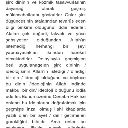
şirk dininin ve kozmik tasavvurlarının
dayanağı olarak geçmiş
müktesabatlarını gösterirler. Onlar şirk
düşüncesinin atalarından tevarüs eden
bilgi birikimi olduğunu iddia ederler.
Ataları çok değerli, takvalı ve yüce
şahsiyetler olduğundan Allah’ın
istemediği herhangi bir şeyi
yapmayacakları fikrinden hareket
etmektedirler. Dolayısıyla geçmişten
beri uygulanagelen şirk dininin /
ideolojisinin Allah’ın istediği / dilediği
bir din / ideoloji olduğunu ve böylece
bu dinin /ideolojinin Allah indinde
makbul bir din/ ideoloji olduğunu iddia
ederler. Bunun üzerine Cenab-ı Hak ise
onların bu iddialarını doğrulatmak için
geçmişte inzal olmuş ilahi kitaplarda
yazılı olan bir ayet / delil getirmeleri
gerektiğini bildirir. Ama onlar bu
savlarına ilişkin olarak ellerinde