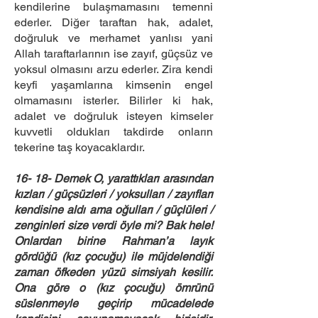
kendilerine bulaşmamasını temenni
ederler. Diğer taraftan hak, adalet,
doğruluk ve merhamet yanlısı yani
Allah taraftarlarının ise zayıf, güçsüz ve
yoksul olmasını arzu ederler. Zira kendi
keyfi yaşamlarına kimsenin engel
olmamasını isterler. Bilirler ki hak,
adalet ve doğruluk isteyen kimseler
kuvvetli oldukları takdirde onların
tekerine taş koyacaklardır.
16- 18- Demek O, yarattıkları arasından
kızları / güçsüzleri / yoksulları / zayıfları
kendisine aldı ama oğulları / güçlüleri /
zenginleri size verdi öyle mi? Bak hele!
Onlardan birine Rahman’a layık
gördüğü (kız çocuğu) ile müjdelendiği
zaman öfkeden yüzü simsiyah kesilir.
Ona göre o (kız çocuğu) ömrünü
süslenmeyle geçirip mücadelede