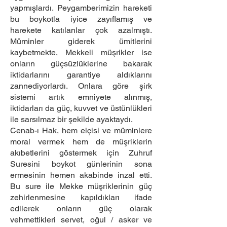
yapmışlardı. Peygamberimizin hareketi
bu boykotla iyice zayıflamış ve
harekete katılanlar çok azalmıştı.
Müminler giderek ümitlerini
kaybetmekte, Mekkeli müşrikler ise
onların güçsüzlüklerine bakarak
iktidarlarını garantiye aldıklarını
zannediyorlardı. Onlara göre şirk
sistemi artık emniyete alınmış,
iktidarları da güç, kuvvet ve üstünlükleri
ile sarsılmaz bir şekilde ayaktaydı.
Cenab-ı Hak, hem elçisi ve müminlere
moral vermek hem de müşriklerin
akıbetlerini göstermek için Zuhruf
Suresini boykot günlerinin sona
ermesinin hemen akabinde inzal etti.
Bu sure ile Mekke müşriklerinin güç
zehirlenmesine kapıldıkları ifade
edilerek onların güç olarak
vehmettikleri servet, oğul / asker ve