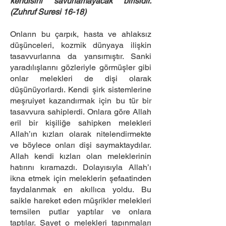
kendisini savunamayacak birisidir.
(Zuhruf Suresi 16-18)
Onların bu çarpık, hasta ve ahlaksız
düşünceleri, kozmik dünyaya ilişkin
tasavvurlarına da yansımıştır. Sanki
yaradılışlarını gözleriyle görmüşler gibi
onlar melekleri de dişi olarak
düşünüyorlardı. Kendi şirk sistemlerine
meşruiyet kazandırmak için bu tür bir
tasavvura sahiplerdi. Onlara göre Allah
eril bir kişiliğe sahipken melekleri
Allah’ın kızları olarak nitelendirmekte
ve böylece onları dişi saymaktaydılar.
Allah kendi kızları olan meleklerinin
hatırını kıramazdı. Dolayısıyla Allah’ı
ikna etmek için meleklerin şefaatinden
faydalanmak en akıllıca yoldu. Bu
saikle hareket eden müşrikler melekleri
temsilen putlar yaptılar ve onlara
taptılar. Şayet o melekleri tapınmaları