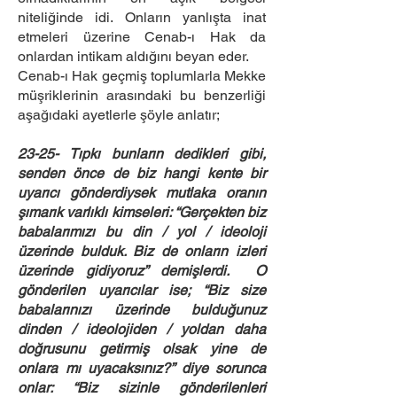
niteliğinde idi. Onların yanlışta inat
etmeleri üzerine Cenab-ı Hak da
onlardan intikam aldığını beyan eder.
Cenab-ı Hak geçmiş toplumlarla Mekke
müşriklerinin arasındaki bu benzerliği
aşağıdaki ayetlerle şöyle anlatır;
23-25- Tıpkı bunların dedikleri gibi,
senden önce de biz hangi kente bir
uyarıcı gönderdiysek mutlaka oranın
şımarık varlıklı kimseleri: “Gerçekten biz
babalarımızı bu din / yol / ideoloji
üzerinde bulduk. Biz de onların izleri
üzerinde gidiyoruz” demişlerdi. O
gönderilen uyarıcılar ise; “Biz size
babalarınızı üzerinde bulduğunuz
dinden / ideolojiden / yoldan daha
doğrusunu getirmiş olsak yine de
onlara mı uyacaksınız?” diye sorunca
onlar: “Biz sizinle gönderilenleri