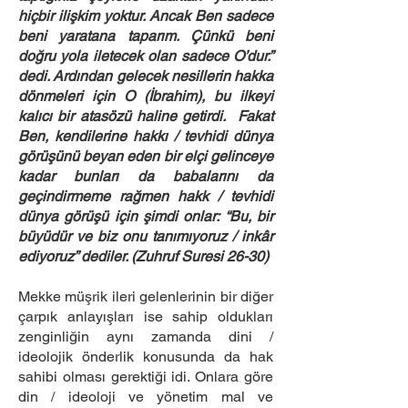
hiçbir ilişkim yoktur. Ancak Ben sadece
beni yaratana taparım. Çünkü beni
doğru yola iletecek olan sadece O’dur.”
dedi. Ardından gelecek nesillerin hakka
dönmeleri için O (İbrahim), bu ilkeyi
kalıcı bir atasözü haline getirdi. Fakat
Ben, kendilerine hakkı / tevhidi dünya
görüşünü beyan eden bir elçi gelinceye
kadar bunları da babalarını da
geçindirmeme rağmen hakk / tevhidi
dünya görüşü için şimdi onlar: “Bu, bir
büyüdür ve biz onu tanımıyoruz / inkâr
ediyoruz” dediler. (Zuhruf Suresi 26-30)
Mekke müşrik ileri gelenlerinin bir diğer
çarpık anlayışları ise sahip oldukları
zenginliğin aynı zamanda dini /
ideolojik önderlik konusunda da hak
sahibi olması gerektiği idi. Onlara göre
din / ideoloji ve yönetim mal ve