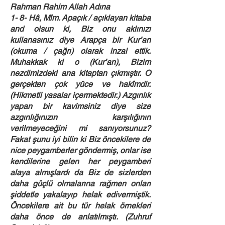
Rahman Rahim Allah Adına
1- 8- Hâ, Mîm. Apaçık / açıklayan kitaba
and olsun ki, Biz onu aklınızı
kullanasınız diye Arapça bir Kur’an
(okuma / çağrı) olarak inzal ettik.
Muhakkak ki o (Kur’an), Bizim
nezdimizdeki ana kitaptan çıkmıştır. O
gerçekten çok yüce ve hakîmdir.
(Hikmetli yasalar içermektedir.) Azgınlık
yapan bir kavimsiniz diye size
azgınlığınızın karşılığının
verilmeyeceğini mi sanıyorsunuz?
Fakat şunu iyi bilin ki Biz öncekilere de
nice peygamberler göndermiş, onlar ise
kendilerine gelen her peygamberi
alaya almışlardı da Biz de sizlerden
daha güçlü olmalarına rağmen onları
şiddetle yakalayıp helak edivermiştik.
Öncekilere ait bu tür helak örnekleri
daha önce de anlatılmıştı. (Zuhruf