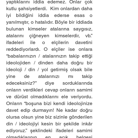
yaptıklarını iddia edemez. Onlar çok
kutlu şahsiyetlerdi. Kim onlardan daha
iyi bildiğini iddia ederse esas o
yanılmıştır, o hatalıdır. Böyle bir iddiada
bulunan kimseler atalarına saygısız,
atalarını çiğneyen kimselerdir, vb.”
ifadeleri ile o elçilerin davetini
reddediyorlardı. O elçiler ise onlara
“babalarınızın / atalarınızın takip ettiği
ideolojiden / dinden daha doğru bir
ideoloji / din / yol getirmiş olsak bile
yine de atalarınızı mı takip
edeceksiniz?” diye sorduklarında
onların verdikleri cevap onların samimi
ve dürüst olmadıklarını ele veriyordu.
Onların “boşuna bizi kendi ideolojinize
davet edip durmayın! Ne kadar doğru
olursa olsun yine biz sizinle gönderilen
din / ideolojiyi kesin bir şekilde inkâr
ediyoruz.” şeklindeki ifadeleri samimi
olmadıklarının en açık belgesi