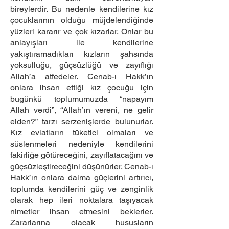
bireylerdir. Bu nedenle kendilerine kız
çocuklarının olduğu müjdelendiğinde
yüzleri kararır ve çok kızarlar. Onlar bu
anlayışları ile kendilerine
yakıştıramadıkları kızların şahsında
yoksulluğu, güçsüzlüğü ve zayıflığı
Allah’a atfedeler. Cenab-ı Hakk’ın
onlara ihsan ettiği kız çocuğu için
bugünkü toplumumuzda “napayım
Allah verdi”, “Allah’ın vereni, ne gelir
elden?” tarzı serzenişlerde bulunurlar.
Kız evlatların tüketici olmaları ve
süslenmeleri nedeniyle kendilerini
fakirliğe götüreceğini, zayıflatacağını ve
güçsüzleştireceğini düşünürler. Cenab-ı
Hakk’ın onlara daima güçlerini artırıcı,
toplumda kendilerini güç ve zenginlik
olarak hep ileri noktalara taşıyacak
nimetler ihsan etmesini beklerler.
Zararlarına olacak hususların