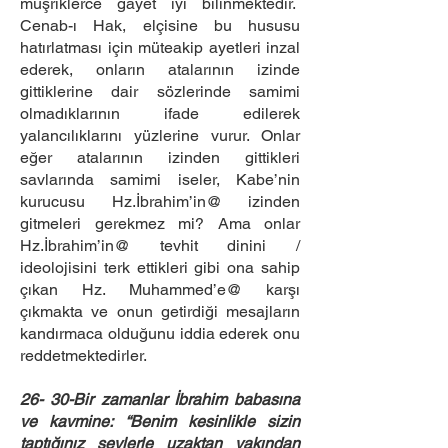
müşriklerce gayet iyi bilinmektedir.
Cenab-ı Hak, elçisine bu hususu
hatırlatması için müteakip ayetleri inzal
ederek, onların atalarının izinde
gittiklerine dair sözlerinde samimi
olmadıklarının ifade edilerek
yalancılıklarını yüzlerine vurur. Onlar
eğer atalarının izinden gittikleri
savlarında samimi iseler, Kabe’nin
kurucusu Hz.İbrahim’in@ izinden
gitmeleri gerekmez mi? Ama onlar
Hz.İbrahim’in@ tevhit dinini /
ideolojisini terk ettikleri gibi ona sahip
çıkan Hz. Muhammed’e@ karşı
çıkmakta ve onun getirdiği mesajların
kandırmaca olduğunu iddia ederek onu
reddetmektedirler.
26- 30-Bir zamanlar İbrahim babasına
ve kavmine: “Benim kesinlikle sizin
taptığınız şeylerle uzaktan yakından