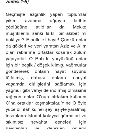
Suresi 1-8)
Geçmişte azgınlık yapan toplumlar
yıkım azabına uğrayıp tarihin
çöplüğüne atıldılar da Mekke
müşriklerini sanki farklı bir akıbet mi
bekliyor? Elbette ki hayır! Çünkü onlar
da gökleri ve yeri yaratan Aziz ve Alim
olan rablerine ortaklar koşarak zulüm
yapıyorlar. O Rab ki yeryüzünü onlar
için bir beşik / döşek kılmış, yağmurlar
göndererek onların hayat suyunu
lütfetmiş, dahası onların sosyal
yaşamda dirilişlerini sağlamak için
yağmur gibi vahyi de indirmiş olmasına
rağmen onlar O’nun birtakım kullarını
O’na ortaklar koşmaktalar. Yine O öyle
yüce bir ilah ki, her şeyi eşiyle yaratmış,
insanların işlerini kolayca görmeleri ve
sıkıntısız seyahat etmeleri için
hayvanları ve denizleri onların