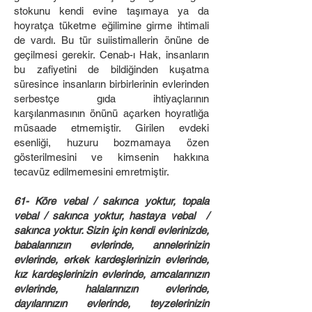
stokunu kendi evine taşımaya ya da
hoyratça tüketme eğilimine girme ihtimali
de vardı. Bu tür suiistimallerin önüne de
geçilmesi gerekir. Cenab-ı Hak, insanların
bu zafiyetini de bildiğinden kuşatma
süresince insanların birbirlerinin evlerinden
serbestçe gıda ihtiyaçlarının
karşılanmasının önünü açarken hoyratlığa
müsaade etmemiştir. Girilen evdeki
esenliği, huzuru bozmamaya özen
gösterilmesini ve kimsenin hakkına
tecavüz edilmemesini emretmiştir.
61- Köre vebal / sakınca yoktur, topala
vebal / sakınca yoktur, hastaya vebal /
sakınca yoktur. Sizin için kendi evlerinizde,
babalarınızın evlerinde, annelerinizin
evlerinde, erkek kardeşlerinizin evlerinde,
kız kardeşlerinizin evlerinde, amcalarınızın
evlerinde, halalarınızın evlerinde,
dayılarınızın evlerinde, teyzelerinizin