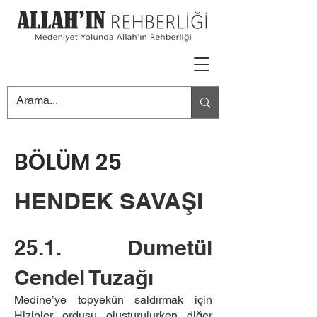
BÖLÜM 25
HENDEK SAVAŞI
25.1. Dumetül
Cendel Tuzağı
Medine’ye topyekûn saldırmak için
Hizipler ordusu oluşturulurken diğer