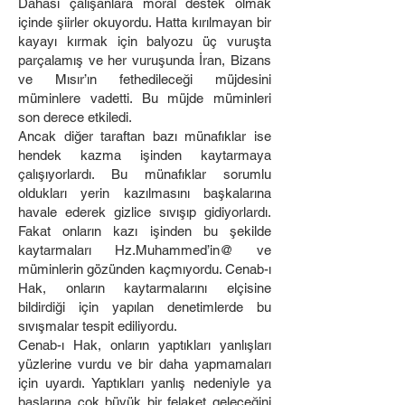
Dahası çalışanlara moral destek olmak
içinde şiirler okuyordu. Hatta kırılmayan bir
kayayı kırmak için balyozu üç vuruşta
parçalamış ve her vuruşunda İran, Bizans
ve Mısır’ın fethedileceği müjdesini
müminlere vadetti. Bu müjde müminleri
son derece etkiledi.
Ancak diğer taraftan bazı münafıklar ise
hendek kazma işinden kaytarmaya
çalışıyorlardı. Bu münafıklar sorumlu
oldukları yerin kazılmasını başkalarına
havale ederek gizlice sıvışıp gidiyorlardı.
Fakat onların kazı işinden bu şekilde
kaytarmaları Hz.Muhammed’in@ ve
müminlerin gözünden kaçmıyordu. Cenab-ı
Hak, onların kaytarmalarını elçisine
bildirdiği için yapılan denetimlerde bu
sıvışmalar tespit ediliyordu.
Cenab-ı Hak, onların yaptıkları yanlışları
yüzlerine vurdu ve bir daha yapmamaları
için uyardı. Yaptıkları yanlış nedeniyle ya
başlarına çok büyük bir felaket geleceğini