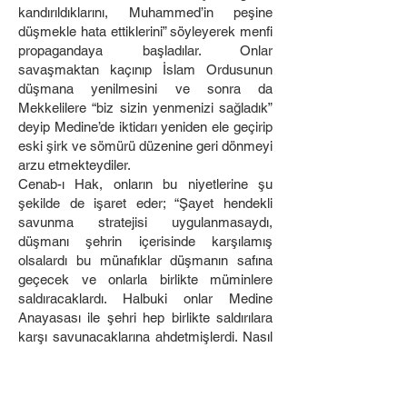
kandırıldıklarını, Muhammed’in peşine
düşmekle hata ettiklerini” söyleyerek menfi
propagandaya başladılar. Onlar
savaşmaktan kaçınıp İslam Ordusunun
düşmana yenilmesini ve sonra da
Mekkelilere “biz sizin yenmenizi sağladık”
deyip Medine’de iktidarı yeniden ele geçirip
eski şirk ve sömürü düzenine geri dönmeyi
arzu etmekteydiler.
Cenab-ı Hak, onların bu niyetlerine şu
şekilde de işaret eder; “Şayet hendekli
savunma stratejisi uygulanmasaydı,
düşmanı şehrin içerisinde karşılamış
olsalardı bu münafıklar düşmanın safına
geçecek ve onlarla birlikte müminlere
saldıracaklardı. Halbuki onlar Medine
Anayasası ile şehri hep birlikte saldırılara
karşı savunacaklarına ahdetmişlerdi. Nasıl
oluyor da şimdi bu ahitlerinden dönmek
istiyorlardı. Savaştan kaçmak bu ahide
ihanet değil miydi? Asıl sözünde / vaadinde