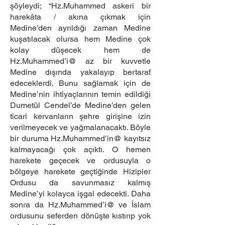
şöyleydi; “Hz.Muhammed askeri bir
harekâta / akına çıkmak için
Medine’den ayrıldığı zaman Medine
kuşatılacak olursa hem Medine çok
kolay düşecek hem de
Hz.Muhammed’i@ az bir kuvvetle
Medine dışında yakalayıp bertaraf
edeceklerdi. Bunu sağlamak için de
Medine’nin ihtiyaçlarının temin edildiği
Dumetül Cendel’de Medine’den gelen
ticari kervanların şehre girişine izin
verilmeyecek ve yağmalanacaktı. Böyle
bir duruma Hz.Muhammed’in@ kayıtsız
kalmayacağı çok açıktı. O hemen
harekete geçecek ve ordusuyla o
bölgeye harekete geçtiğinde Hizipler
Ordusu da savunmasız kalmış
Medine’yi kolayca işgal edecekti. Daha
sonra da Hz.Muhammed’i@ ve İslam
ordusunu seferden dönüşte kıstırıp yok