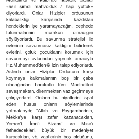
«asıl şimdi mahvolduk / hapı yuttuk»
diyorlardı. Onlar Hizipler ordusunun
kalabalıklığı karşısında kazdıkları
hendeklerin işe yaramayacağını, cephede
tutunmalarının mümkün olmadığını
söylüyorlardı. Bu savunma stratejisi ile
evlerinin savunmasız kaldığını belirterek
evlerini, çoluk çocuklarını korumak için
savunmayı evlerinden yapmak amacıyla
Hz.Muhammed’den@ izin talep ediyorlardı.
Aslında onlar Hizipler Ordusuna karşı
koymaya kalkmalarının boş bir çaba
olacağından hareketle tüm Medinelileri
savaşmaktan, direnmekten vaz geçirmeye
çalışıyorlardı. Onların bu niyetlerini ispat
eden husus onların söylemlerinde
yatmaktaydı; “Allah ve Peygamberinin,
Mekke’ye karşı zafer kazanacakları,
Yemen’i, İran’ı, Bizans’ı ve Mısır’ı
fethedecekleri, büyük bir medeniyet
kuracakları, vb. vaatlerinin boş olduğunu,