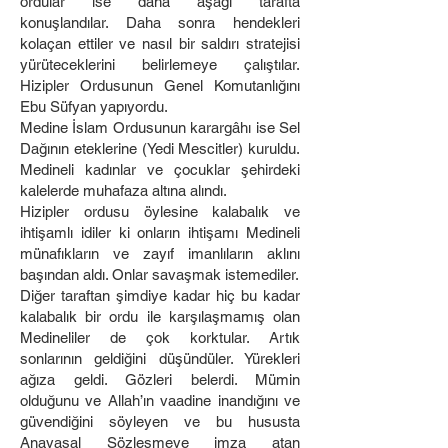
ordular ise daha aşağı tarafta
konuşlandılar. Daha sonra hendekleri
kolaçan ettiler ve nasıl bir saldırı stratejisi
yürüteceklerini belirlemeye çalıştılar.
Hizipler Ordusunun Genel Komutanlığını
Ebu Süfyan yapıyordu.
Medine İslam Ordusunun karargâhı ise Sel
Dağının eteklerine (Yedi Mescitler) kuruldu.
Medineli kadınlar ve çocuklar şehirdeki
kalelerde muhafaza altına alındı.
Hizipler ordusu öylesine kalabalık ve
ihtişamlı idiler ki onların ihtişamı Medineli
münafıkların ve zayıf imanlıların aklını
başından aldı. Onlar savaşmak istemediler.
Diğer taraftan şimdiye kadar hiç bu kadar
kalabalık bir ordu ile karşılaşmamış olan
Medineliler de çok korktular. Artık
sonlarının geldiğini düşündüler. Yürekleri
ağıza geldi. Gözleri belerdi. Mümin
olduğunu ve Allah’ın vaadine inandığını ve
güvendiğini söyleyen ve bu hususta
Anayasal Sözleşmeye imza atan