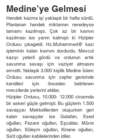
Medine’ye Gelmesi
Hendek kazma işi yaklaşık bir hafta sürdü.
Planlanan hendek miktarının neredeyse
tamamı kazılmıştı. Çok az bir kısmın
kazılması ise yarım kalmıştı ki Hizipler
Ordusu çıkageldi. Hz.Muhammed@ kazı
işleminin kalan kısmını durdurdu. Mevcut
kazıyı yeterli gördü ve ordunun artık
savunma savaşı için vaziyet almasını
emretti. Yaklaşık 3.000 kişilik Medine İslam
Ordusu savunma için cephe gerisinde
kendileri için önceden belirlenen
mevzilerde yerlerini aldılar.
Hizipler Ordusu,
10.000- 12.000
civarında
bir askeri güçle gelmişti. Bu güçlerin 1.500
savaşçısı Mekkelilerden oluşurken geri
kalan savaşçılar ise Gatafan, Esed
oğulları, Fezare oğulları, Eşcalılar, Mürre
oğulları, Süleym oğulları, Kinane oğulları,
Sa’d oğulları kabilelerinden idiler.