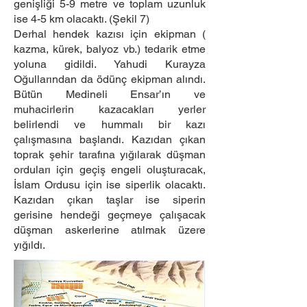
genişliği 5-9 metre ve toplam uzunluk
ise 4-5 km olacaktı. (Şekil 7)
Derhal hendek kazısı için ekipman (
kazma, kürek, balyoz vb.) tedarik etme
yoluna gidildi. Yahudi Kurayza
Oğullarından da ödünç ekipman alındı.
Bütün Medineli Ensar’ın ve
muhacirlerin kazacakları yerler
belirlendi ve hummalı bir kazı
çalışmasına başlandı. Kazıdan çıkan
toprak şehir tarafına yığılarak düşman
orduları için geçiş engeli oluşturacak,
İslam Ordusu için ise siperlik olacaktı.
Kazıdan çıkan taşlar ise siperin
gerisine hendeği geçmeye çalışacak
düşman askerlerine atılmak üzere
yığıldı.