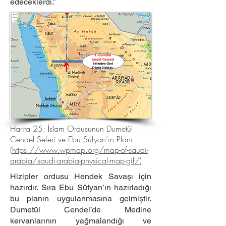
edeceklerdi.”
Harita 25: İslam Ordusunun Dumetül
Cendel Seferi ve Ebu Süfyan’ın Planı
(
https://www.wpmap.org/map-of-saudi-
arabia/saudi-arabia-physical-map-gif/
)
Hizipler ordusu Hendek Savaşı için
hazırdır. Sıra Ebu Süfyan’ın hazırladığı
bu planın uygulanmasına gelmiştir.
Dumetül Cendel’de Medine
kervanlarının yağmalandığı ve