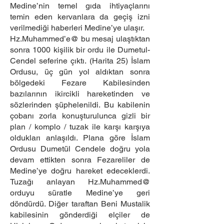
Medine’nin temel gıda ihtiyaçlarını
temin eden kervanlara da geçiş izni
verilmediği haberleri Medine’ye ulaşır.
Hz.Muhammed’e@ bu mesaj ulaştıktan
sonra 1000 kişilik bir ordu ile Dumetul-
Cendel seferine çıktı. (Harita 25) İslam
Ordusu, üç gün yol aldıktan sonra
bölgedeki Fezare Kabilesinden
bazılarının ikircikli hareketinden ve
sözlerinden şüphelenildi. Bu kabilenin
çobanı zorla konuşturulunca gizli bir
plan / komplo / tuzak ile karşı karşıya
oldukları anlaşıldı. Plana göre İslam
Ordusu Dumetül Cendele doğru yola
devam ettikten sonra Fezareliler de
Medine’ye doğru hareket edeceklerdi.
Tuzağı anlayan Hz.Muhammed@
orduyu süratle Medine’ye geri
döndürdü. Diğer taraftan Beni Mustalik
kabilesinin gönderdiği elçiler de