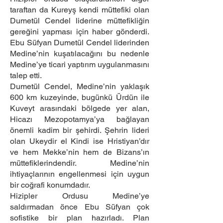
taraftan da Kureyş kendi müttefiki olan
Dumetül Cendel liderine müttefikliğin
gereğini yapması için haber gönderdi.
Ebu Süfyan Dumetül Cendel liderinden
Medine’nin kuşatılacağını bu nedenle
Medine’ye ticari yaptırım uygulanmasını
talep etti.
Dumetül Cendel, Medine’nin yaklaşık
600 km kuzeyinde, bugünkü Ürdün ile
Kuveyt arasındaki bölgede yer alan,
Hicazı Mezopotamya’ya bağlayan
önemli kadim bir şehirdi. Şehrin lideri
olan Ukeydir el Kindi ise Hristiyan’dır
ve hem Mekke’nin hem de Bizans’ın
müttefiklerindendir. Medine’nin
ihtiyaçlarının engellenmesi için uygun
bir coğrafi konumdadır.
Hizipler Ordusu Medine’ye
saldırmadan önce Ebu Süfyan çok
sofistike bir plan hazırladı. Plan