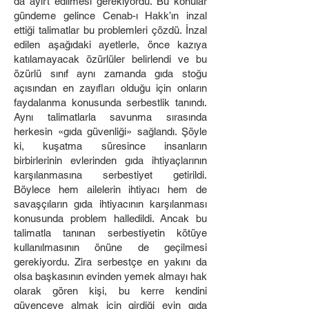
da ayırt edilmesi gerekiyordu. Bu konular
gündeme gelince Cenab-ı Hakk’ın inzal
ettiği talimatlar bu problemleri çözdü. İnzal
edilen aşağıdaki ayetlerle, önce kazıya
katılamayacak özürlüler belirlendi ve bu
özürlü sınıf aynı zamanda gıda stoğu
açısından en zayıfları olduğu için onların
faydalanma konusunda serbestlik tanındı.
Aynı talimatlarla savunma sırasında
herkesin «gıda güvenliği» sağlandı. Şöyle
ki, kuşatma süresince insanların
birbirlerinin evlerinden gıda ihtiyaçlarının
karşılanmasına serbestiyet getirildi.
Böylece hem ailelerin ihtiyacı hem de
savaşçıların gıda ihtiyacının karşılanması
konusunda problem halledildi. Ancak bu
talimatla tanınan serbestiyetin kötüye
kullanılmasının önüne de geçilmesi
gerekiyordu. Zira serbestçe en yakını da
olsa başkasının evinden yemek almayı hak
olarak gören kişi, bu kerre kendini
güvenceye almak için girdiği evin gıda