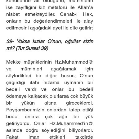
kendilerine ait olduğunu, müminlerin
ise zayıflığını kız metaforu ile Allah’a
nisbet etmekteydiler. Cenab-ı Hak,
onların bu değerlendirmeleri ile alay
edilmesini aşağıdaki ayet ile dile getirir;
39- Yoksa kızlar O’nun, oğullar sizin
mi? (Tur Suresi 39)
Mekke müşriklerinin Hz.Muhammed@
ve müminleri aşağılamak için
söyledikleri bir diğer husus; O’nun
çağırdığı ilahi nizama uymanın bir
bedeli vardı ve onlar bu bedeli
ödemeye kalkacak olurlarsa çok büyük
bir yükün altına gireceklerdi.
Peygamberimizin onlardan talep ettiği
bedel onlara çok ağır bir yük
getiriyordu. Onlar Hz.Muhammed’in@
aslında doğru söylediğini biliyorlardı.
Fakat iman ettikleri takdirde