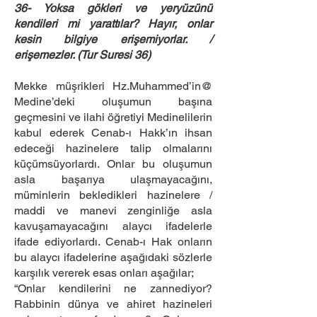
36- Yoksa gökleri ve yeryüzünü
kendileri mi yarattılar? Hayır, onlar
kesin bilgiye erişemiyorlar. /
erişemezler. (Tur Suresi 36)
Mekke müşrikleri Hz.Muhammed’in@
Medine’deki oluşumun başına
geçmesini ve ilahi öğretiyi Medinelilerin
kabul ederek Cenab-ı Hakk’ın ihsan
edeceği hazinelere talip olmalarını
küçümsüyorlardı. Onlar bu oluşumun
asla başarıya ulaşmayacağını,
müminlerin bekledikleri hazinelere /
maddi ve manevi zenginliğe asla
kavuşamayacağını alaycı ifadelerle
ifade ediyorlardı. Cenab-ı Hak onların
bu alaycı ifadelerine aşağıdaki sözlerle
karşılık vererek esas onları aşağılar;
“Onlar kendilerini ne zannediyor?
Rabbinin dünya ve ahiret hazineleri