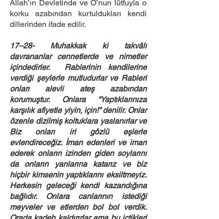
Allah’ın Devletinde ve O’nun lütfuyla o
korku azabından kurtuldukları kendi
dillerinden ifade edilir.
17–28- Muhakkak ki takvâlı
davrananlar cennetlerde ve nimetler
içindedirler. Rablerinin kendilerine
verdiği şeylerle mutludurlar ve Rableri
onları alevli ateş azabından
korumuştur. Onlara “Yaptıklarınıza
karşılık afiyetle yiyin, için!” denilir. Onlar
özenle dizilmiş koltuklara yaslanırlar ve
Biz onları iri gözlü eşlerle
evlendireceğiz. İman edenleri ve iman
ederek onların izinden giden soylarını
da onların yanlarına katarız ve biz
hiçbir kimsenin yaptıklarını eksiltmeyiz.
Herkesin geleceği kendi kazandığına
bağlıdır. Onlara canlarının istediği
meyveler ve etlerden bol bol verdik.
Orada kadeh kaldırırlar ama bu içtikleri