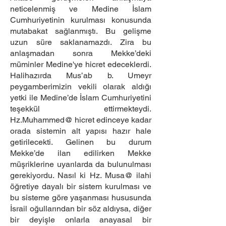
neticelenmiş ve Medine İslam
Cumhuriyetinin kurulması konusunda
mutabakat sağlanmıştı. Bu gelişme
uzun süre saklanamazdı. Zira bu
anlaşmadan sonra Mekke’deki
müminler Medine'ye hicret edeceklerdi.
Halihazırda Mus’ab b. Umeyr
peygamberimizin vekili olarak aldığı
yetki ile Medine’de İslam Cumhuriyetini
teşekkül ettirmekteydi.
Hz.Muhammed@ hicret edinceye kadar
orada sistemin alt yapısı hazır hale
getirilecekti. Gelinen bu durum
Mekke’de ilan edilirken Mekke
müşriklerine uyarılarda da bulunulması
gerekiyordu. Nasıl ki Hz. Musa@ ilahi
öğretiye dayalı bir sistem kurulması ve
bu sisteme göre yaşanması hususunda
İsrail oğullarından bir söz aldıysa, diğer
bir deyişle onlarla anayasal bir