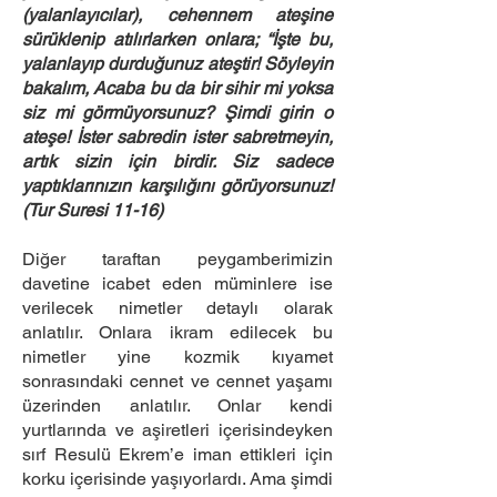
(yalanlayıcılar), cehennem ateşine
sürüklenip atılırlarken onlara; “İşte bu,
yalanlayıp durduğunuz ateştir! Söyleyin
bakalım, Acaba bu da bir sihir mi yoksa
siz mi görmüyorsunuz? Şimdi girin o
ateşe! İster sabredin ister sabretmeyin,
artık sizin için birdir. Siz sadece
yaptıklarınızın karşılığını görüyorsunuz!
(Tur Suresi 11-16)
Diğer taraftan peygamberimizin
davetine icabet eden müminlere ise
verilecek nimetler detaylı olarak
anlatılır. Onlara ikram edilecek bu
nimetler yine kozmik kıyamet
sonrasındaki cennet ve cennet yaşamı
üzerinden anlatılır. Onlar kendi
yurtlarında ve aşiretleri içerisindeyken
sırf Resulü Ekrem’e iman ettikleri için
korku içerisinde yaşıyorlardı. Ama şimdi