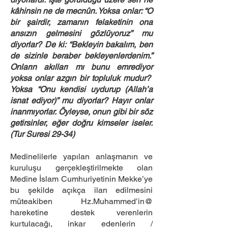
kâhinsin ne de mecnûn. Yoksa onlar: “O
bir şairdir, zamanın felaketinin ona
ansızın gelmesini gözlüyoruz” mu
diyorlar? De ki: “Bekleyin bakalım, ben
de sizinle beraber bekleyenlerdenim.”
Onların akılları mı bunu emrediyor
yoksa onlar azgın bir topluluk mudur?
Yoksa “Onu kendisi uydurup (Allah’a
isnat ediyor)” mu diyorlar? Hayır onlar
inanmıyorlar. Öyleyse, onun gibi bir söz
getirsinler, eğer doğru kimseler iseler.
(Tur Suresi 29-34)
Medinelilerle yapılan anlaşmanın ve
kuruluşu gerçekleştirilmekte olan
Medine İslam Cumhuriyetinin Mekke’ye
bu şekilde açıkça ilan edilmesini
müteakiben Hz.Muhammed’in@
hareketine destek verenlerin
kurtulacağı, inkar edenlerin /