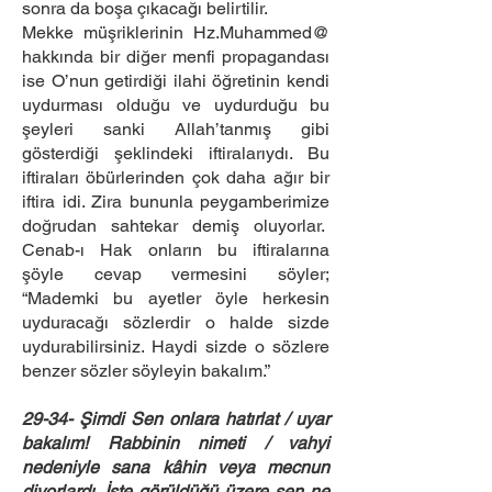
sonra da boşa çıkacağı belirtilir.
Mekke müşriklerinin Hz.Muhammed@
hakkında bir diğer menfi propagandası
ise O’nun getirdiği ilahi öğretinin kendi
uydurması olduğu ve uydurduğu bu
şeyleri sanki Allah’tanmış gibi
gösterdiği şeklindeki iftiralarıydı. Bu
iftiraları öbürlerinden çok daha ağır bir
iftira idi. Zira bununla peygamberimize
doğrudan sahtekar demiş oluyorlar.
Cenab-ı Hak onların bu iftiralarına
şöyle cevap vermesini söyler;
“Mademki bu ayetler öyle herkesin
uyduracağı sözlerdir o halde sizde
uydurabilirsiniz. Haydi sizde o sözlere
benzer sözler söyleyin bakalım.”
29-34- Şimdi Sen onlara hatırlat / uyar
bakalım! Rabbinin nimeti / vahyi
nedeniyle sana kâhin veya mecnun
diyorlardı. İşte görüldüğü üzere sen ne