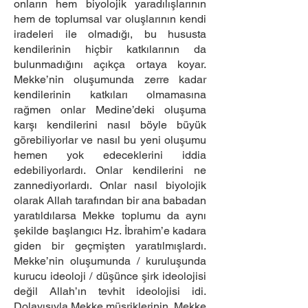
onların hem biyolojik yaradılışlarının
hem de toplumsal var oluşlarının kendi
iradeleri ile olmadığı, bu hususta
kendilerinin hiçbir katkılarının da
bulunmadığını açıkça ortaya koyar.
Mekke’nin oluşumunda zerre kadar
kendilerinin katkıları olmamasına
rağmen onlar Medine’deki oluşuma
karşı kendilerini nasıl böyle büyük
görebiliyorlar ve nasıl bu yeni oluşumu
hemen yok edeceklerini iddia
edebiliyorlardı. Onlar kendilerini ne
zannediyorlardı. Onlar nasıl biyolojik
olarak Allah tarafından bir ana babadan
yaratıldılarsa Mekke toplumu da aynı
şekilde başlangıcı Hz. İbrahim’e kadara
giden bir geçmişten yaratılmışlardı.
Mekke’nin oluşumunda / kuruluşunda
kurucu ideoloji / düşünce şirk ideolojisi
değil Allah’ın tevhit ideolojisi idi.
Dolayısıyla Mekke müşriklerinin, Mekke