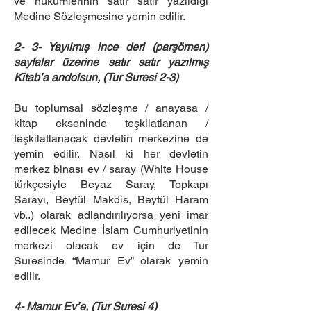
ve hükümlerinin satır satır yazıldığı
Medine Sözleşmesine yemin edilir.
2- 3- Yayılmış ince deri (parşömen)
sayfalar üzerine satır satır yazılmış
Kitab’a andolsun, (Tur Suresi 2-3)
Bu toplumsal sözleşme / anayasa /
kitap ekseninde teşkilatlanan /
teşkilatlanacak devletin merkezine de
yemin edilir. Nasıl ki her devletin
merkez binası ev / saray (White House
türkçesiyle Beyaz Saray, Topkapı
Sarayı, Beytül Makdis, Beytül Haram
vb..) olarak adlandırılıyorsa yeni imar
edilecek Medine İslam Cumhuriyetinin
merkezi olacak ev için de Tur
Suresinde “Mamur Ev” olarak yemin
edilir.
4- Mamur Ev’e, (Tur Suresi 4)