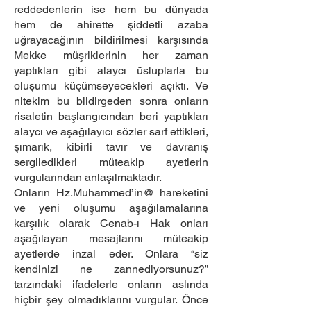
reddedenlerin ise hem bu dünyada
hem de ahirette şiddetli azaba
uğrayacağının bildirilmesi karşısında
Mekke müşriklerinin her zaman
yaptıkları gibi alaycı üsluplarla bu
oluşumu küçümseyecekleri açıktı. Ve
nitekim bu bildirgeden sonra onların
risaletin başlangıcından beri yaptıkları
alaycı ve aşağılayıcı sözler sarf ettikleri,
şımarık, kibirli tavır ve davranış
sergiledikleri müteakip ayetlerin
vurgularından anlaşılmaktadır.
Onların Hz.Muhammed’in@ hareketini
ve yeni oluşumu aşağılamalarına
karşılık olarak Cenab-ı Hak onları
aşağılayan mesajlarını müteakip
ayetlerde inzal eder. Onlara “siz
kendinizi ne zannediyorsunuz?”
tarzındaki ifadelerle onların aslında
hiçbir şey olmadıklarını vurgular. Önce