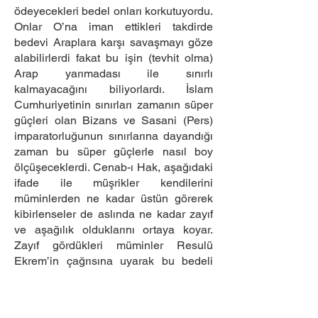
ödeyecekleri bedel onları korkutuyordu.
Onlar O’na iman ettikleri takdirde
bedevi Araplara karşı savaşmayı göze
alabilirlerdi fakat bu işin (tevhit olma)
Arap yarımadası ile sınırlı
kalmayacağını biliyorlardı. İslam
Cumhuriyetinin sınırları zamanın süper
güçleri olan Bizans ve Sasani (Pers)
imparatorluğunun sınırlarına dayandığı
zaman bu süper güçlerle nasıl boy
ölçüşeceklerdi. Cenab-ı Hak, aşağıdaki
ifade ile müşrikler kendilerini
müminlerden ne kadar üstün görerek
kibirlenseler de aslında ne kadar zayıf
ve aşağılık olduklarını ortaya koyar.
Zayıf gördükleri müminler Resulü
Ekrem’in çağrısına uyarak bu bedeli
ödemeyi göze alırken kendilerini güçlü
gören müşrikler ise bu bedeli ödemeyi
göze alamamaktadırlar. Halbuki iman