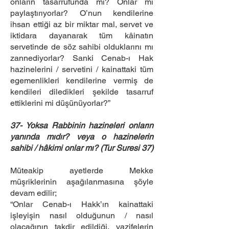
onların tasarrufunda mı? Onlar mı
paylaştırıyorlar? O’nun kendilerine
ihsan ettiği az bir miktar mal, servet ve
iktidara dayanarak tüm kâinatın
servetinde de söz sahibi olduklarını mı
zannediyorlar? Sanki Cenab-ı Hak
hazinelerini / servetini / kainattaki tüm
egemenlikleri kendilerine vermiş de
kendileri diledikleri şekilde tasarruf
ettiklerini mi düşünüyorlar?”
37- Yoksa Rabbinin hazineleri onların
yanında mıdır? veya o hazinelerin
sahibi / hâkimi onlar mı? (Tur Suresi 37)
Müteakip ayetlerde Mekke
müşriklerinin aşağılanmasına şöyle
devam edilir;
“Onlar Cenab-ı Hakk’ın kainattaki
işleyişin nasıl olduğunun / nasıl
olacağının takdir edildiği, vazifelerin