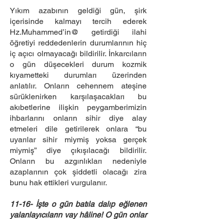
Yıkım azabının geldiği gün, şirk
içerisinde kalmayı tercih ederek
Hz.Muhammed’in@ getirdiği ilahi
öğretiyi reddedenlerin durumlarının hiç
iç açıcı olmayacağı bildirilir. İnkarcıların
o gün düşecekleri durum kozmik
kıyametteki durumları üzerinden
anlatılır. Onların cehennem ateşine
sürüklenirken karşılaşacakları bu
akıbetlerine ilişkin peygamberimizin
ihbarlarını onların sihir diye alay
etmeleri dile getirilerek onlara “bu
uyarılar sihir miymiş yoksa gerçek
miymiş” diye çıkışılacağı bildirilir.
Onların bu azgınlıkları nedeniyle
azaplarının çok şiddetli olacağı zira
bunu hak ettikleri vurgulanır.
11-16- İşte o gün batıla dalıp eğlenen
yalanlayıcıların vay hâline! O gün onlar