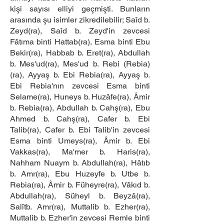
kişi sayısı elliyi geçmişti. Bunların
arasında şu isimler zikredilebilir; Saîd b.
Zeyd(ra), Saîd b. Zeyd'in zevcesi
Fâtıma binti Hattab(ra), Esma binti Ebu
Bekir(ra), Habbab b. Eret(ra), Abdullah
b. Mes'ud(ra), Mes'ud b. Rebi (Rebia)
(ra), Ayyaş b. Ebi Rebia(ra), Ayyaş b.
Ebi Rebia'nın zevcesi Esma binti
Selame(ra), Huneys b. Huzâfe(ra), Âmir
b. Rebia(ra), Abdullah b. Cahş(ra), Ebu
Ahmed b. Cahş(ra), Cafer b. Ebi
Talib(ra), Cafer b. Ebi Talib'in zevcesi
Esma binti Umeys(ra), Âmir b. Ebi
Vakkas(ra), Ma'mer b. Haris(ra),
Nahham Nuaym b. Abdullah(ra), Hâtıb
b. Amr(ra), Ebu Huzeyfe b. Utbe b.
Rebia(ra), Âmir b. Füheyre(ra), Vâkıd b.
Abdullah(ra), Süheyl b. Beyzâ(ra),
Salîtb. Amr(ra), Muttalib b. Ezher(ra),
Muttalib b. Ezher'in zevcesi Remle binti