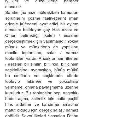
iyilikler ve güzelliklerle beraber
olacaktır.
Salatın (namazı müteakiben kamunun
sorunlarını çözme faaliyetlerin) iman
edenle küfredeni ayırt edici bir eylem
olmasını belirleyen şey, Hak rızası ve
O’nun belirlediği ilkeleri / esasları
gerçekleştirmek için yapılmasıdır. Yoksa
müşrik ve münkirlerin de yaptıkları
meclis toplantıları, salat / namaz
toplantıları vardır. Ancak onların ilkeleri
/ esasları bir sınıfın, bir ırkın, bir cinsin
seçkinliğine, ayrımcılığa, bütün mülkü
bu sınıfların ve seçkinlerin elinde
toplayıp fakirlere ve yoksullara
vermeme, onlarla paylaşmama üzerine
kuruludur. Bu toplantılar hep azgınlık,
haddi aşma, zalimlik için halkı çeşitli
hile, aldatma ve kandırma amacına
matuf olduğu için gerçek salat / namaz
değildir. Şayet ilkeleri / esasları Fatiha