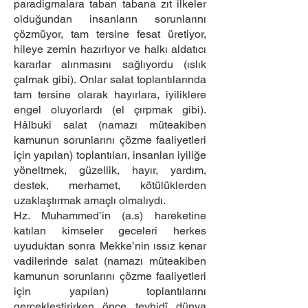
paradigmalara taban tabana zıt ilkeler
olduğundan insanların sorunlarını
çözmüyor, tam tersine fesat üretiyor,
hileye zemin hazırlıyor ve halkı aldatıcı
kararlar alınmasını sağlıyordu (ıslık
çalmak gibi). Onlar salat toplantılarında
tam tersine olarak hayırlara, iyiliklere
engel oluyorlardı (el çırpmak gibi).
Hâlbuki salat (namazı müteakiben
kamunun sorunlarını çözme faaliyetleri
için yapılan) toplantıları, insanları iyiliğe
yöneltmek, güzellik, hayır, yardım,
destek, merhamet, kötülüklerden
uzaklaştırmak amaçlı olmalıydı.
Hz. Muhammed’in (a.s) hareketine
katılan kimseler geceleri herkes
uyuduktan sonra Mekke’nin ıssız kenar
vadilerinde salat (namazı müteakiben
kamunun sorunlarını çözme faaliyetleri
için yapılan) toplantılarını
gerçekleştirirken önce tevhidî dünya