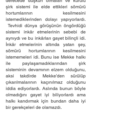
derecede düşkün olmaları ve kurulu
şirk sistemi ile elde ettikleri sömürü
hortumlarının kesilmesini
istemediklerinden dolayı yapıyorlardı.
Tevhidi dünya görüşünün öngördüğü
sistemi inkâr etmelerinin sebebi de
aynıydı ve bu inkârları gayet bilinçli idi.
İnkâr etmelerinin altında yatan şey,
sömürü hortumlarının kesilmesini
istememeleri idi. Bunu ise Mekke halkı
ile paylaşamadıklarından şirk
sisteminin devamının elzem olduğunu,
aksi takdirde Mekke’den sürülüp
çıkarılmalarının kaçınılmaz olduğunu
iddia ediyorlardı. Aslında bunun böyle
olmadığını gayet iyi biliyorlardı ama
halkı kandırmak için bundan daha iyi
bir gerekçeleri de olamazdı.
Cenab-ı Hak, Mekke’nin müşrik
baronlarının içlerinde sakladıklarını
deşifre etti ve dünyada iken toplumsal