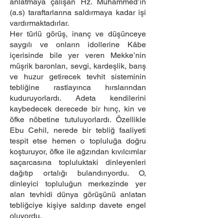
anlatmaya çalışan Hz. Muhammed’in
(a.s) taraftarlarına saldırmaya kadar işi
vardırmaktadırlar.
Her türlü görüş, inanç ve düşünceye
saygılı ve onların idollerine Kâbe
içerisinde bile yer veren Mekke’nin
müşrik baronları, sevgi, kardeşlik, barış
ve huzur getirecek tevhit sisteminin
tebliğine rastlayınca hırslarından
kuduruyorlardı. Adeta kendilerini
kaybedecek derecede bir hınç, kin ve
öfke nöbetine tutuluyorlardı. Özellikle
Ebu Cehil, nerede bir tebliğ faaliyeti
tespit etse hemen o topluluğa doğru
koşturuyor, öfke ile ağzından kıvılcımlar
saçarcasına topluluktaki dinleyenleri
dağıtıp ortalığı bulandırıyordu. O,
dinleyici topluluğun merkezinde yer
alan tevhidi dünya görüşünü anlatan
tebliğciye kişiye saldırıp davete engel
oluyordu.