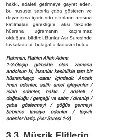
hakkı, adaleti getirmeye gayret eden,
bu hususta sabırla çaba gösteren ve
dayanışma içerisinde olanların arasına
katılmaları gerektiğini, aksi takdirde
hüsrana uğramanın kaçınılmaz
olduğunu bildirdi. Bunlar Asr Suresinde
fevkalade bir belağatle ifadesini buldu:
Rahman, Rahim Allah Adına
1-3-Geçip gitmekte olan zamana
andolsun ki, İnsanlar kesinlikle tam bir
hüsran/kayıp -zarar içindedir. Ancak
iman edenler, salih amel işleyenler /
ıslah edenler, hakkı / adaleti /
doğruluğu / gerçeği ve sabrı / direnişi /
çaba göstermeyi / göğüs germeyi
birbirine tavsiye edenler / teşvik
edenler hariç. (Asr Suresi 1-3)
3.3. Müşrik Elitlerin