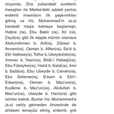
oluyordu. Zira yukarıdaki surelerin
mesajları ile Mekke’deki adalet yanlısı
erdemli insanların ilk şaşkınlıkları
gitmiş ve Hz. Muhammed’in (a.s)
hareketi maya tutmaya başlamıştı.
Hatice (ra), Ebu Bekir (ra), Ali (ra),
Zeyd(ra) gibi ilk etapta mümin olanlara
Abdurrahman b. Avf(ra), Zübeyr b.
Avvam(ra), Osman b. Affan(ra), Sa'd b.
Ebî Vakkas(ra), Talha b. Ubeydullah(ra),
Ammar b. Yasir(ra), Bilâl-i Habeşî(ra),
Ebu Fükeyhe(ra), Halid b. Saîd(ra), Amr
b. Saîd(ra), Ebu Ubeyde b. Cerrah(ra),
Ebu Seleme(ra), Erkam b. Ebi'l-
Erkam(ra), Osman b. Maz'un(ra),
Kudâme b. Maz'un(ra), Abdullah b.
Maz'un(ra), Ubeyde b. Haris(ra) gibi
isimler katıldı. Bunlar Hz. Muhammed’e
(a.s) vahiy gelmeden öncesinde de
ahlaken temayüz etmiş, erdemli, şirk