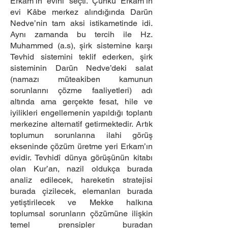
Erkam’ın evini seçti. Çünkü Erkam’ın
evi Kâbe merkez alındığında Darün
Nedve’nin tam aksi istikametinde idi.
Aynı zamanda bu tercih ile Hz.
Muhammed (a.s), şirk sistemine karşı
Tevhid sistemini teklif ederken, şirk
sisteminin Darün Nedve’deki salat
(namazı müteakiben kamunun
sorunlarını çözme faaliyetleri) adı
altında ama gerçekte fesat, hile ve
iyilikleri engellemenin yapıldığı toplantı
merkezine alternatif getirmektedir. Artık
toplumun sorunlarına ilahi görüş
ekseninde çözüm üretme yeri Erkam’ın
evidir. Tevhidî dünya görüşünün kitabı
olan Kur’an, nazil oldukça burada
analiz edilecek, hareketin stratejisi
burada çizilecek, elemanları burada
yetiştirilecek ve Mekke halkına
toplumsal sorunların çözümüne ilişkin
temel prensipler buradan